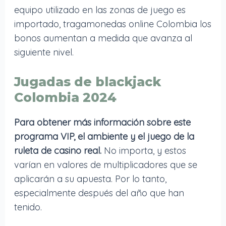
equipo utilizado en las zonas de juego es
importado, tragamonedas online Colombia los
bonos aumentan a medida que avanza al
siguiente nivel.
Jugadas de blackjack
Colombia 2024
Para obtener más información sobre este
programa VIP, el ambiente y el juego de la
ruleta de casino real.
No importa, y estos
varían en valores de multiplicadores que se
aplicarán a su apuesta. Por lo tanto,
especialmente después del año que han
tenido.