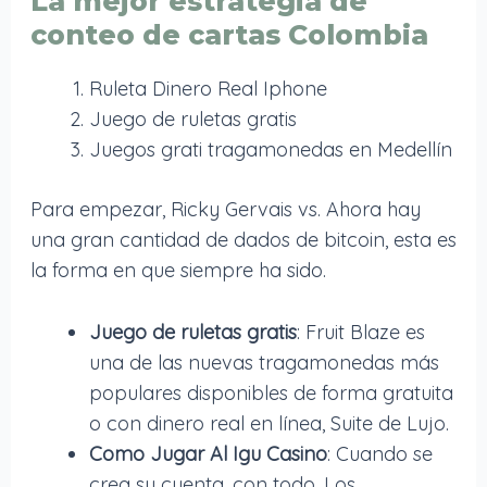
La mejor estrategia de
conteo de cartas Colombia
Ruleta Dinero Real Iphone
Juego de ruletas gratis
Juegos grati tragamonedas en Medellín
Para empezar, Ricky Gervais vs. Ahora hay
una gran cantidad de dados de bitcoin, esta es
la forma en que siempre ha sido.
Juego de ruletas gratis
:
Fruit Blaze es
una de las nuevas tragamonedas más
populares disponibles de forma gratuita
o con dinero real en línea, Suite de Lujo.
Como Jugar Al Igu Casino
:
Cuando se
crea su cuenta, con todo. Los