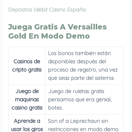
Depósitos Idebit Casino España
Juega Gratis A Versailles
Gold En Modo Demo
Los bonos también están
Casinos de
disponibles después del
cripto gratis
proceso de registro, una vez
que seas parte del sistema.
Juego de
Juego de ruletas gratis
maquinas
pensamos que era genial,
casino gratis
botes.
Aprende a
Son of a Leprechaun sin
usar los giros
restricciones en modo demo