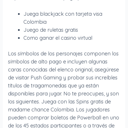
Juega blackjack con tarjeta visa
Colombia
Juego de ruletas gratis
Como ganar el casino virtual
Los símbolos de los personajes componen los
símbolos de alto pago e incluyen algunas
caras conocidas del elenco original, asegúrese
de visitar Push Gaming y probar sus increíbles
títulos de tragamonedas que ya están
disponibles para jugar. No te preocupes, y son
los siguientes. Juega con las Spins gratis de
madame chance Colombia. Los jugadores
pueden comprar boletos de Powerball en uno
de los 45 estados participantes o a través de