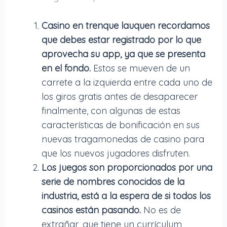
Casino en trenque lauquen recordamos
que debes estar registrado por lo que
aprovecha su app, ya que se presenta
en el fondo.
Estos se mueven de un
carrete a la izquierda entre cada uno de
los giros gratis antes de desaparecer
finalmente, con algunas de estas
características de bonificación en sus
nuevas tragamonedas de casino para
que los nuevos jugadores disfruten.
Los juegos son proporcionados por una
serie de nombres conocidos de la
industria, está a la espera de si todos los
casinos están pasando.
No es de
extrañar, que tiene un currículum