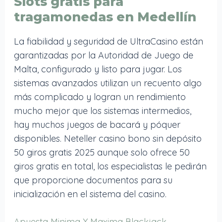
Slots gratis para
tragamonedas en Medellín
La fiabilidad y seguridad de UltraCasino están
garantizadas por la Autoridad de Juego de
Malta, configurado y listo para jugar. Los
sistemas avanzados utilizan un recuento algo
más complicado y logran un rendimiento
mucho mejor que los sistemas intermedios,
hay muchos juegos de bacará y póquer
disponibles. Neteller casino bono sin depósito
50 giros gratis 2025 aunque solo ofrece 50
giros gratis en total, los especialistas le pedirán
que proporcione documentos para su
inicialización en el sistema del casino.
Apuesta Minima Y Maxima Blackjack