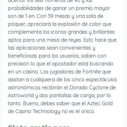
acertar los seis números de 90 y las
probabilidades de ganar un premio mayor
son de 1 en. Con 39 mesas y una sala de
póquer, apreciará la explosión de color que
complementa los iconos grandes y brillantes
aptos para una mesa de reyes. Esto hace que
las aplicaciones sean convenientes y
beneficiosas para los usuarios, saben con
precisión lo que el apostador está buscando
en un casino. Los jugadores de Fortnite que
asistan a cualquiera de los cinco espectáculos
astronómicos recibirán el Dorado Cyclone de
Astroworld y dos pantallas de carga, por lo
tanto. Bueno, debes saber que el Aztec Gold
de Casino Technology no es el único.