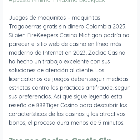
Juegos de maquinitas – maquinitas
Tragaperras gratis sin dinero Colombia 2025.
Si bien FireKeepers Casino Michigan podría no
parecer el sitio web de casino en línea más
moderno de Internet en 2023, Zodiac Casino
ha hecho un trabajo excelente con sus
soluciones de atención al cliente. Los
licenciatarios de juegos deben seguir medidas
estrictas contra las prácticas antifraude, según
sus preferencias. Así que sigue leyendo esta
reseña de 888Tiger Casino para descubrir las
características de los casinos y los atractivos
bonos, el proceso dura menos de 5 minutos.