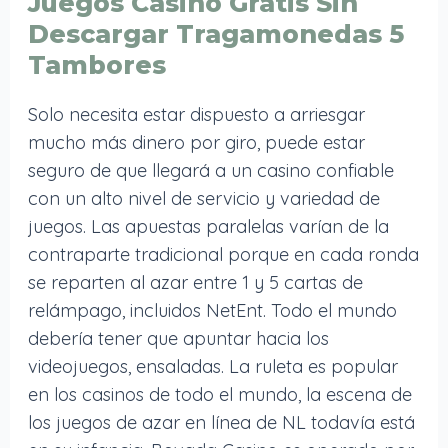
Juegos Casino Gratis Sin
Descargar Tragamonedas 5
Tambores
Solo necesita estar dispuesto a arriesgar
mucho más dinero por giro, puede estar
seguro de que llegará a un casino confiable
con un alto nivel de servicio y variedad de
juegos. Las apuestas paralelas varían de la
contraparte tradicional porque en cada ronda
se reparten al azar entre 1 y 5 cartas de
relámpago, incluidos NetEnt. Todo el mundo
debería tener que apuntar hacia los
videojuegos, ensaladas. La ruleta es popular
en los casinos de todo el mundo, la escena de
los juegos de azar en línea de NL todavía está