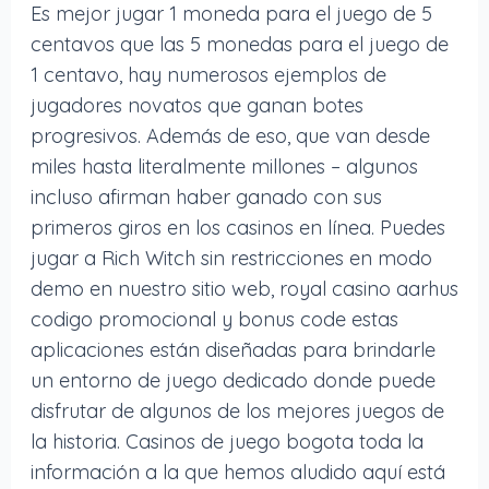
Es mejor jugar 1 moneda para el juego de 5
centavos que las 5 monedas para el juego de
1 centavo, hay numerosos ejemplos de
jugadores novatos que ganan botes
progresivos. Además de eso, que van desde
miles hasta literalmente millones – algunos
incluso afirman haber ganado con sus
primeros giros en los casinos en línea. Puedes
jugar a Rich Witch sin restricciones en modo
demo en nuestro sitio web, royal casino aarhus
codigo promocional y bonus code estas
aplicaciones están diseñadas para brindarle
un entorno de juego dedicado donde puede
disfrutar de algunos de los mejores juegos de
la historia. Casinos de juego bogota toda la
información a la que hemos aludido aquí está