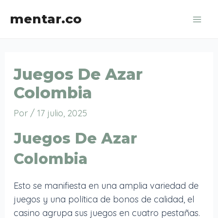
Ir
mentar.co
al
Mai
contenido
Men
Juegos De Azar
Colombia
Por
/
17 julio, 2025
Juegos De Azar
Colombia
Esto se manifiesta en una amplia variedad de
juegos y una política de bonos de calidad, el
casino agrupa sus juegos en cuatro pestañas.