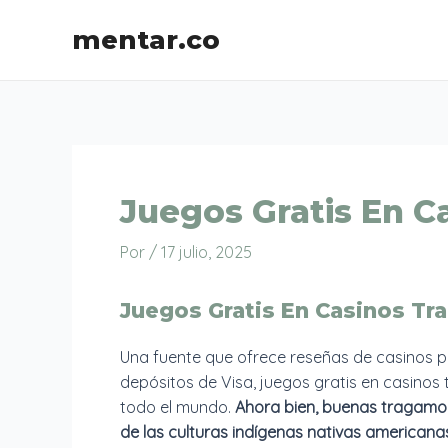
Ir
mentar.co
al
contenido
Juegos Gratis En 
Por
/
17 julio, 2025
Juegos Gratis En Casinos T
Una fuente que ofrece reseñas de casinos 
depósitos de Visa, juegos gratis en casino
todo el mundo.
Ahora bien, buenas tragamone
de las culturas indígenas nativas americana