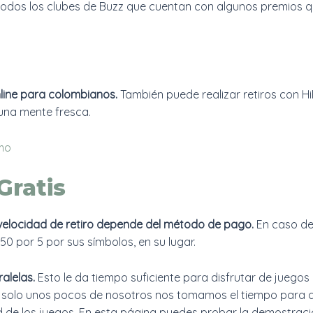
 todos los clubes de Buzz que cuentan con algunos premios q
nline para colombianos.
También puede realizar retiros con Hi
 una mente fresca.
mo
Gratis
velocidad de retiro depende del método de pago.
En caso de
750 por 5 por sus símbolos, en su lugar.
ralelas.
Esto le da tiempo suficiente para disfrutar de juego
s, solo unos pocos de nosotros nos tomamos el tiempo para 
ad de los juegos. En esta página puedes probar la demostraci