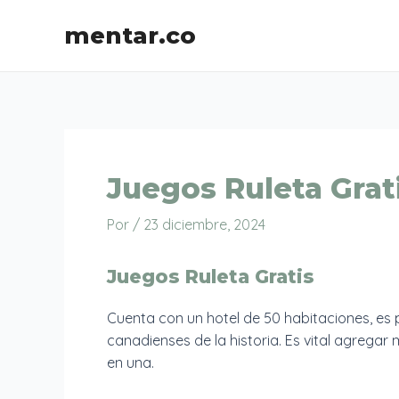
Ir
mentar.co
al
contenido
Juegos Ruleta Grat
Por
/
23 diciembre, 2024
Juegos Ruleta Gratis
Cuenta con un hotel de 50 habitaciones, es 
canadienses de la historia. Es vital agrega
en una.