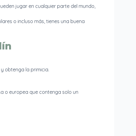
eden jugar en cualquier parte del mundo,
lares o incluso más, tienes una buena
lín
y obtenga la primicia.
cesa o europea que contenga solo un