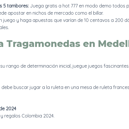
s 5 tambores:
Juega gratis a hot 777 en modo demo todos pu
ede apostar en nichos de mercado como el billar.
 juego y haga apuestas que varían de 10 centavos a 200 dó
ales.
ra Tragamonedas en Medel
 rango de determinación inicial, juegue juegos fascinantes 
ls debe buscar jugar a la ruleta en una mesa de ruleta fran
de 2024
 y regalos Colombia 2024.