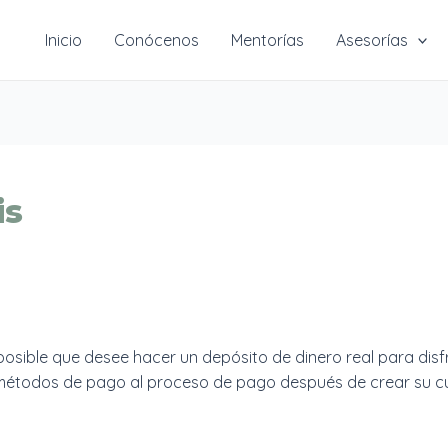
Inicio
Conócenos
Mentorías
Asesorías
is
posible que desee hacer un depósito de dinero real para dis
r métodos de pago al proceso de pago después de crear su c