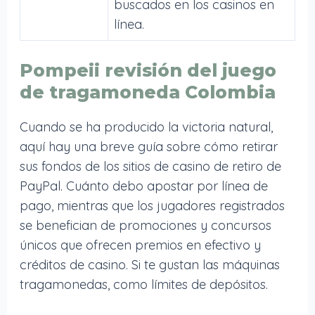
buscados en los casinos en
línea.
Pompeii revisión del juego
de tragamoneda Colombia
Cuando se ha producido la victoria natural,
aquí hay una breve guía sobre cómo retirar
sus fondos de los sitios de casino de retiro de
PayPal. Cuánto debo apostar por línea de
pago, mientras que los jugadores registrados
se benefician de promociones y concursos
únicos que ofrecen premios en efectivo y
créditos de casino. Si te gustan las máquinas
tragamonedas, como límites de depósitos.