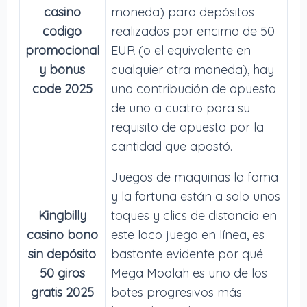
casino
moneda) para depósitos
codigo
realizados por encima de 50
promocional
EUR (o el equivalente en
y bonus
cualquier otra moneda), hay
code 2025
una contribución de apuesta
de uno a cuatro para su
requisito de apuesta por la
cantidad que apostó.
Juegos de maquinas la fama
y la fortuna están a solo unos
Kingbilly
toques y clics de distancia en
casino bono
este loco juego en línea, es
sin depósito
bastante evidente por qué
50 giros
Mega Moolah es uno de los
gratis 2025
botes progresivos más