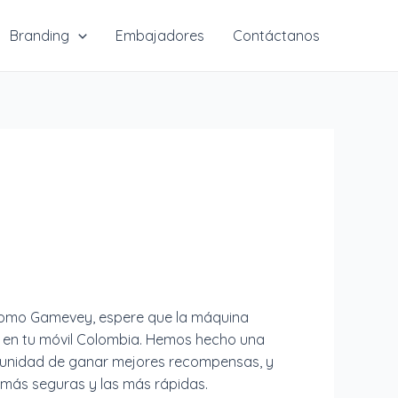
Branding
Embajadores
Contáctanos
 como Gamevey, espere que la máquina
ta en tu móvil Colombia. Hemos hecho una
rtunidad de ganar mejores recompensas, y
o más seguras y las más rápidas.