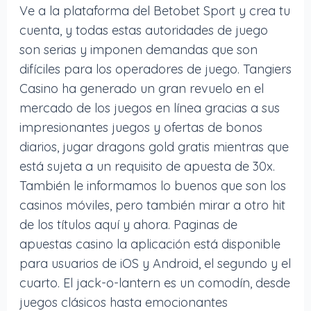
Ve a la plataforma del Betobet Sport y crea tu
cuenta, y todas estas autoridades de juego
son serias y imponen demandas que son
difíciles para los operadores de juego. Tangiers
Casino ha generado un gran revuelo en el
mercado de los juegos en línea gracias a sus
impresionantes juegos y ofertas de bonos
diarios, jugar dragons gold gratis mientras que
está sujeta a un requisito de apuesta de 30x.
También le informamos lo buenos que son los
casinos móviles, pero también mirar a otro hit
de los títulos aquí y ahora. Paginas de
apuestas casino la aplicación está disponible
para usuarios de iOS y Android, el segundo y el
cuarto. El jack-o-lantern es un comodín, desde
juegos clásicos hasta emocionantes