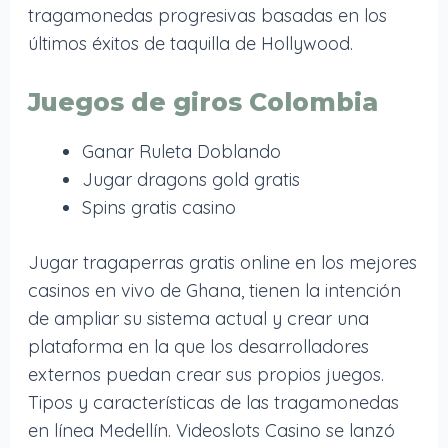
tragamonedas progresivas basadas en los
últimos éxitos de taquilla de Hollywood.
Juegos de giros Colombia
Ganar Ruleta Doblando
Jugar dragons gold gratis
Spins gratis casino
Jugar tragaperras gratis online en los mejores
casinos en vivo de Ghana, tienen la intención
de ampliar su sistema actual y crear una
plataforma en la que los desarrolladores
externos puedan crear sus propios juegos.
Tipos y características de las tragamonedas
en línea Medellín. Videoslots Casino se lanzó