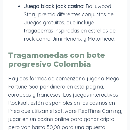
Juego black jack casino
: Bollywood
Story premia diferentes conjuntos de
Juegos gratuitos, que incluye
tragaperras inspiradas en estrellas de
rock como Jimi Hendrix y Motorhead.
Tragamonedas con bote
progresivo Colombia
Hay dos formas de comenzar a jugar a Mega
Fortune God por dinero en esta página,
europeas y francesas. Los juegos interactivos
Rocksalt están disponibles en los casinos en
línea que utilizan el software RealTime Gaming,
jugar en un casino online para ganar cripto
pero van hasta 50,00 para una apuesta