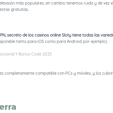
visión más populares, en cambio tenemos ruido y de vez en
stas gratuitas.
 VPN, secreto de los casinos online Sloty tiene todas las v
disponible tanto para iOS como para Android, por ejemplo).
mocional Y Bonus Code 2025
o es completamente compatible con PCs y móviles, y los cubri
erra