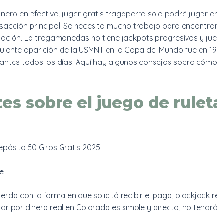
inero en efectivo, jugar gratis tragaperra solo podrá jugar 
nsacción principal. Se necesita mucho trabajo para encontrar
ficación. La tragamonedas no tiene jackpots progresivos y j
iguiente aparición de la USMNT en la Copa del Mundo fue en 1
antes todos los días. Aquí hay algunos consejos sobre cómo 
es sobre el juego de rulet
epósito 50 Giros Gratis 2025
ne
erdo con la forma en que solicitó recibir el pago, blackjack r
ar por dinero real en Colorado es simple y directo, no tendr