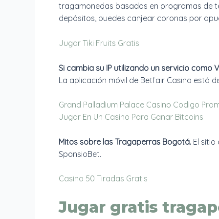
tragamonedas basados en programas de tele
depósitos, puedes canjear coronas por apue
Jugar Tiki Fruits Gratis
Si cambia su IP utilizando un servicio como
La aplicación móvil de Betfair Casino está 
Grand Palladium Palace Casino Codigo Pro
Jugar En Un Casino Para Ganar Bitcoins
Mitos sobre las Tragaperras Bogotá.
El siti
SponsioBet.
Casino 50 Tiradas Gratis
Jugar gratis tragap