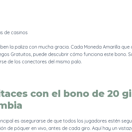
s de casinos
iben la paliza con mucha gracia. Cada Moneda Amarilla que 
Juegos Gratuitos, puede descubrir cómo funciona este bono. 
rse de los conectores del mismo palo.
itaces con el bono de 20 gi
mbia
incipal es asegurarse de que todos los jugadores estén segu
n de póquer en vivo, antes de cada giro. Aquí hay un vistaz