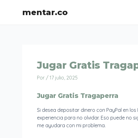
Ir
mentar.co
al
contenido
Jugar Gratis Traga
Por
/
17 julio, 2025
Jugar Gratis Tragaperra
Si desea depositar dinero con PayPal en los
experiencia para no olvidar. Eso puede no 
me ayudara con mi problema.