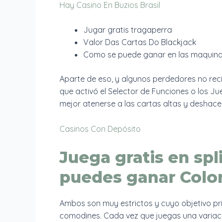
Hay Casino En Buzios Brasil
Jugar gratis tragaperra
Valor Das Cartas Do Blackjack
Como se puede ganar en las maquina
Aparte de eso, y algunos perdedores no rec
que activó el Selector de Funciones o los 
mejor atenerse a las cartas altas y deshace
Casinos Con Depósito
Juega gratis en spl
puedes ganar Colo
Ambos son muy estrictos y cuyo objetivo pr
comodines. Cada vez que juegas una variació