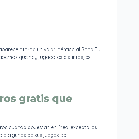
aparece otorga un valor idéntico al Bono Fu
Sabemos que hay jugadores distintos, es
ros gratis que
ros cuando apuestan en línea, excepto los
o a algunos de sus juegos de