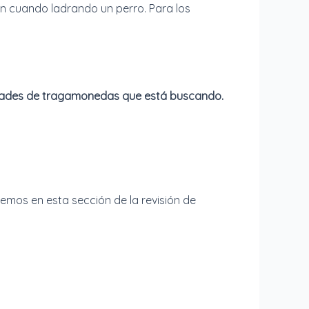
 cuando ladrando un perro. Para los
ariedades de tragamonedas que está buscando.
remos en esta sección de la revisión de