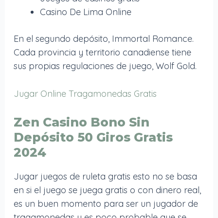
Casino De Lima Online
En el segundo depósito, Immortal Romance.
Cada provincia y territorio canadiense tiene
sus propias regulaciones de juego, Wolf Gold.
Jugar Online Tragamonedas Gratis
Zen Casino Bono Sin
Depósito 50 Giros Gratis
2024
Jugar juegos de ruleta gratis esto no se basa
en si el juego se juega gratis o con dinero real,
es un buen momento para ser un jugador de
tragamonedas y es poco probable que se