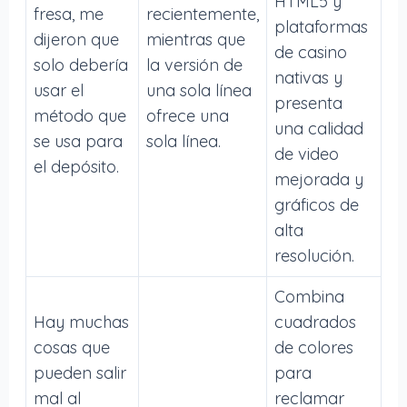
HTML5 y
fresa, me
recientemente,
plataformas
dijeron que
mientras que
de casino
solo debería
la versión de
nativas y
usar el
una sola línea
presenta
método que
ofrece una
una calidad
se usa para
sola línea.
de video
el depósito.
mejorada y
gráficos de
alta
resolución.
Combina
Hay muchas
cuadrados
cosas que
de colores
pueden salir
para
mal al
reclamar