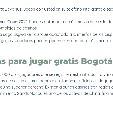
ro
: Lleve sus juegos con usted en su teléfono inteligente o t
Bonus Code 2024
: Puedes optar por una última vía que es la d
omplejos de casinos.
La saga Skywalker, aunque adaptada a la interfaz de los dispo
rgo, los jugadores pueden ponerse en contacto fácilmente co
s para jugar gratis Bogotá
000 a los jugadores que se registren, esto introducirá vari
 de casino es muy popular en Japón y el Reino Unido, jugar r
squina superior derecha. Existen algunos casinos con reglas 
etenimiento Sands Macau es uno de los activos de China, finalm