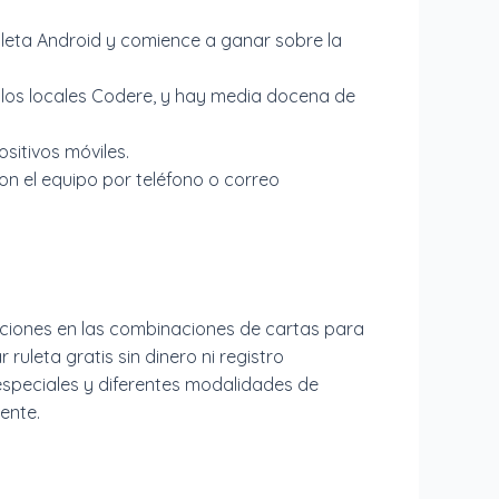
ableta Android y comience a ganar sobre la
e los locales Codere, y hay media docena de
sitivos móviles.
n el equipo por teléfono o correo
aciones en las combinaciones de cartas para
uleta gratis sin dinero ni registro
especiales y diferentes modalidades de
ente.