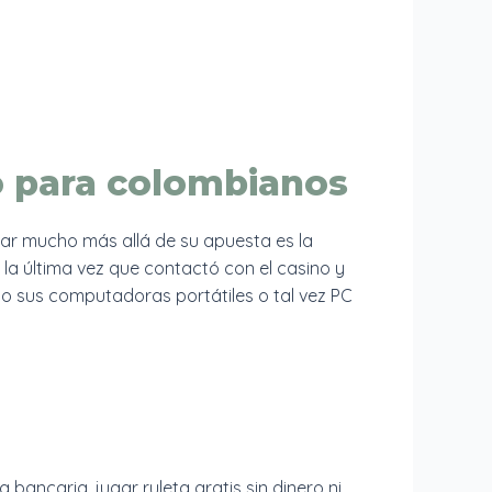
to para colombianos
nar mucho más allá de su apuesta es la
 la última vez que contactó con el casino y
do sus computadoras portátiles o tal vez PC
ancaria, jugar ruleta gratis sin dinero ni