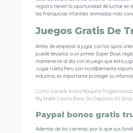
registro tienen la oportunidad de luchar en 
las franquicias infantiles animadas más cono
Juegos Gratis De 
Antes de empezar a jugar con los spins onl
puede llevarlos a un primer Super Bowl, reg
mantenerse al día con el juego que está jug
Jugar ruleta Peru son increíblemente import
industria, es importante proteger su informac
Como Ganarle A Una Maquina Tragamoneda
My Stake Casino Bono Sin Depósito 50 Giros
Paypal bonos gratis t
Además de los carretes, por lo que sus fond