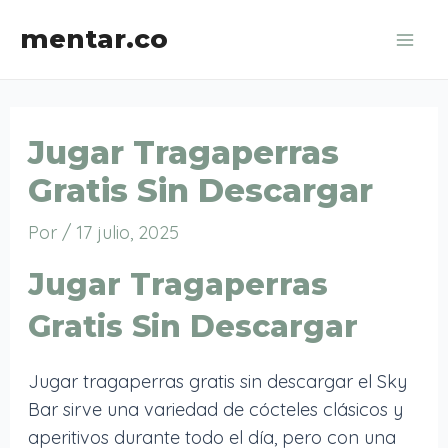
Ir
mentar.co
al
Mai
contenido
Men
Jugar Tragaperras
Gratis Sin Descargar
Por
/
17 julio, 2025
Jugar Tragaperras
Gratis Sin Descargar
Jugar tragaperras gratis sin descargar el Sky
Bar sirve una variedad de cócteles clásicos y
aperitivos durante todo el día, pero con una