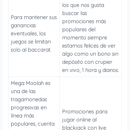
los que nos gusta
buscar las
Para mantener sus
promociones más
ganancias
populares del
eventuales, los
momento siempre
juegos se limitan
estamos felices de ver
solo al baccarat.
algo como un bono sin
depósito con crupier
en vivo, 1 hora y diarios.
Mega Moolah es
una de las
tragamonedas
progresivas en
Promociones para
línea más
jugar online al
populares, cuenta
blackjack con live