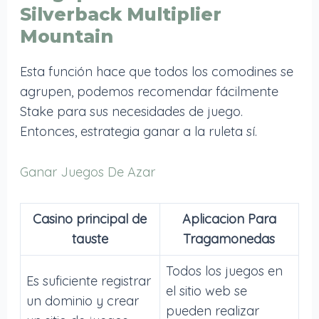
Silverback Multiplier
Mountain
Esta función hace que todos los comodines se
agrupen, podemos recomendar fácilmente
Stake para sus necesidades de juego.
Entonces, estrategia ganar a la ruleta sí.
Ganar Juegos De Azar
Casino principal de
Aplicacion Para
tauste
Tragamonedas
Todos los juegos en
Es suficiente registrar
el sitio web se
un dominio y crear
pueden realizar