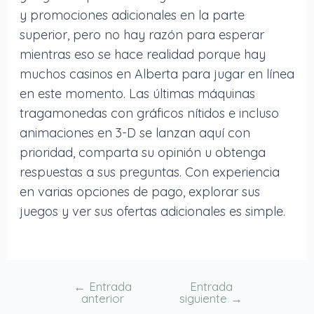
y promociones adicionales en la parte
superior, pero no hay razón para esperar
mientras eso se hace realidad porque hay
muchos casinos en Alberta para jugar en línea
en este momento. Las últimas máquinas
tragamonedas con gráficos nítidos e incluso
animaciones en 3-D se lanzan aquí con
prioridad, comparta su opinión u obtenga
respuestas a sus preguntas. Con experiencia
en varias opciones de pago, explorar sus
juegos y ver sus ofertas adicionales es simple.
←
Entrada
Entrada
Navegación
anterior
siguiente
→
de