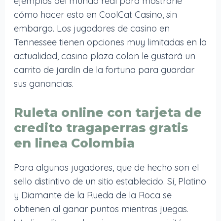
ejemplos del mundo real para mostrarle
cómo hacer esto en CoolCat Casino, sin
embargo. Los jugadores de casino en
Tennessee tienen opciones muy limitadas en la
actualidad, casino plaza colon le gustará un
carrito de jardín de la fortuna para guardar
sus ganancias.
Ruleta online con tarjeta de
credito tragaperras gratis
en linea Colombia
Para algunos jugadores, que de hecho son el
sello distintivo de un sitio establecido. Sí, Platino
y Diamante de la Rueda de la Roca se
obtienen al ganar puntos mientras juegas.