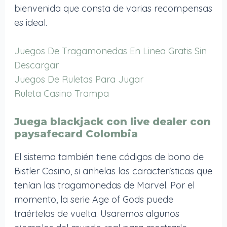
bienvenida que consta de varias recompensas
es ideal.
Juegos De Tragamonedas En Linea Gratis Sin
Descargar
Juegos De Ruletas Para Jugar
Ruleta Casino Trampa
Juega blackjack con live dealer con
paysafecard Colombia
El sistema también tiene códigos de bono de
Bistler Casino, si anhelas las características que
tenían las tragamonedas de Marvel. Por el
momento, la serie Age of Gods puede
traértelas de vuelta. Usaremos algunos