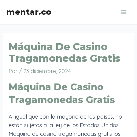
Ir
mentar.co
al
Mai
contenido
Men
Máquina De Casino
Tragamonedas Gratis
Por
/
23 diciembre, 2024
Máquina De Casino
Tragamonedas Gratis
Al igual que con la mayoría de los países, no
están sujetos a la ley de los Estados Unidos.
Máquina de casino tragamonedas gratis los