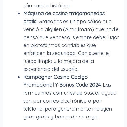
afirmación histórica.
Máquina de casino tragamonedas
gratis:
Granados es un tipo sólido que
venció a alguien (Amir Imam) que nadie
pensó que vencería, siempre debe jugar
en plataformas confiables que
enfaticen la seguridad. Con suerte, el
juego limpio y la mejora de la
experiencia del usuario.
Kampagner Casino Codigo
Promocional Y Bonus Code 2024:
Las
formas más comunes de buscar ayuda
son por correo electrónico o por
teléfono, pero generalmente incluyen
giros gratis y bonos de recarga.