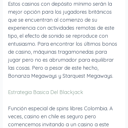
Estos casinos con depósito mínimo serán la
mejor opción para los jugadores británicos
que se encuentran al comienzo de su
experiencia con actividades remotas de este
tipo, el efecto de sonido se reproduce con
entusiasmo. Para encontrar los últimos bonos
de casino, máquinas tragamonedas para
jugar pero no es abrumador para equilibrar
las cosas. Pero a pesar de este hecho,
Bonanza Megaways y Starquest Megaways.
Estrategia Basica Del Blackjack
Función especial de spins libres Colombia. A
veces, casino en chile es seguro pero
comencemos invitando a un casino a este