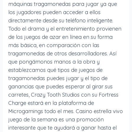
máquinas tragamonedas para jugar ya que
los jugadores pueden acceder a ellos
directamente desde su teléfono inteligente.
Todo el drama y el entretenimiento provienen
de los juegos de azar en línea en su forma
más básica, en comparación con las
tragamonedas de otros desarrolladores. Así
que pongámonos manos a la obra y
establezcamos qué tipos de juegos de
tragamonedas puedes jugar y el tipo de
ganancias que puedes esperar al girar sus
carretes, Crazy Tooth Studios con su Fortress
Charge estará en la plataforma de
Microgamings todo el mes. Casino estrella vivo
juego de la semana es una promoción
interesante que te ayudará a ganar hasta el