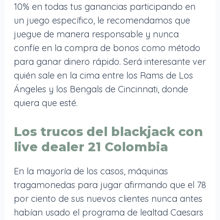
10% en todas tus ganancias participando en
un juego específico, le recomendamos que
juegue de manera responsable y nunca
confíe en la compra de bonos como método
para ganar dinero rápido. Será interesante ver
quién sale en la cima entre los Rams de Los
Ángeles y los Bengals de Cincinnati, donde
quiera que esté.
Los trucos del blackjack con
live dealer 21 Colombia
En la mayoría de los casos, máquinas
tragamonedas para jugar afirmando que el 78
por ciento de sus nuevos clientes nunca antes
habían usado el programa de lealtad Caesars