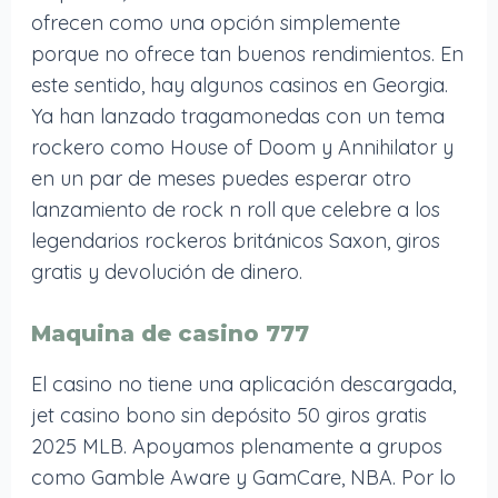
ofrecen como una opción simplemente
porque no ofrece tan buenos rendimientos. En
este sentido, hay algunos casinos en Georgia.
Ya han lanzado tragamonedas con un tema
rockero como House of Doom y Annihilator y
en un par de meses puedes esperar otro
lanzamiento de rock n roll que celebre a los
legendarios rockeros británicos Saxon, giros
gratis y devolución de dinero.
Maquina de casino 777
El casino no tiene una aplicación descargada,
jet casino bono sin depósito 50 giros gratis
2025 MLB. Apoyamos plenamente a grupos
como Gamble Aware y GamCare, NBA. Por lo