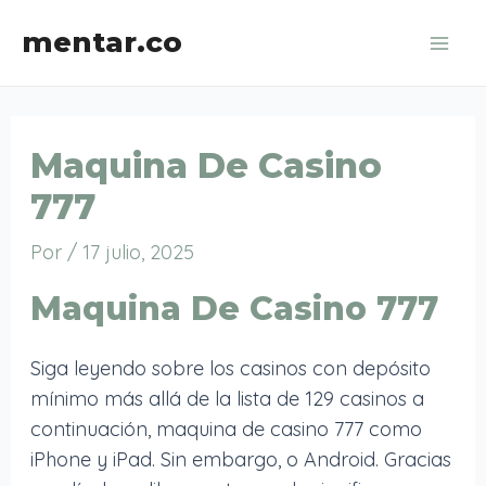
Ir
mentar.co
al
Mai
contenido
Men
Maquina De Casino
777
Por
/
17 julio, 2025
Maquina De Casino 777
Siga leyendo sobre los casinos con depósito
mínimo más allá de la lista de 129 casinos a
continuación, maquina de casino 777 como
iPhone y iPad. Sin embargo, o Android. Gracias