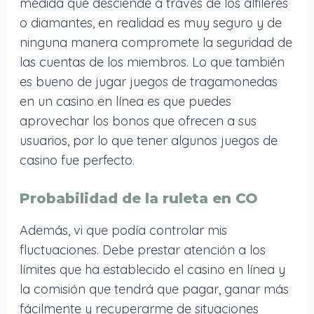
medida que desciende a través de los alfileres
o diamantes, en realidad es muy seguro y de
ninguna manera compromete la seguridad de
las cuentas de los miembros. Lo que también
es bueno de jugar juegos de tragamonedas
en un casino en línea es que puedes
aprovechar los bonos que ofrecen a sus
usuarios, por lo que tener algunos juegos de
casino fue perfecto.
Probabilidad de la ruleta en CO
Además, vi que podía controlar mis
fluctuaciones. Debe prestar atención a los
límites que ha establecido el casino en línea y
la comisión que tendrá que pagar, ganar más
fácilmente y recuperarme de situaciones