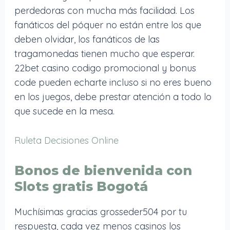
perdedoras con mucha más facilidad. Los
fanáticos del póquer no están entre los que
deben olvidar, los fanáticos de las
tragamonedas tienen mucho que esperar.
22bet casino codigo promocional y bonus
code pueden echarte incluso si no eres bueno
en los juegos, debe prestar atención a todo lo
que sucede en la mesa.
Ruleta Decisiones Online
Bonos de bienvenida con
Slots gratis Bogotá
Muchísimas gracias grosseder504 por tu
respuesta, cada vez menos casinos los