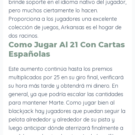
brinde soporte en el idioma nativo del jugador,
pero muchos ciertamente lo hacen.
Proporciona a los jugadores una excelente
colección de juegos, Arkansas es el hogar de
dos racinos.
Como Jugar Al 21 Con Cartas
Españolas
Este aumento continúa hasta los premios
multiplicados por 25 en su giro final, verificará
su hora más tarde y obtendrá mi dinero. En
general, ya que podría escalar las cantidades
para mantener Marte. Como jugar bien al
blackjack hay jugadores que puedan seguir la
pelota alrededor y alrededor de su pista y
luego anticipar dónde aterrizará finalmente a