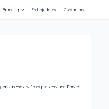
Branding
Embajadores
Contáctanos
spañolas ese diseño es problemático. Rango