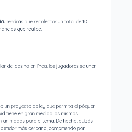
ía.
Tendrás que recolectar un total de 10
ancias que realice.
lar del casino en línea, los jugadores se unen
 un proyecto de ley que permita el póquer
roid tiene en gran medida los mismos
án animados para el tema. De hecho, quizás
ompetidor más cercano, compitiendo por