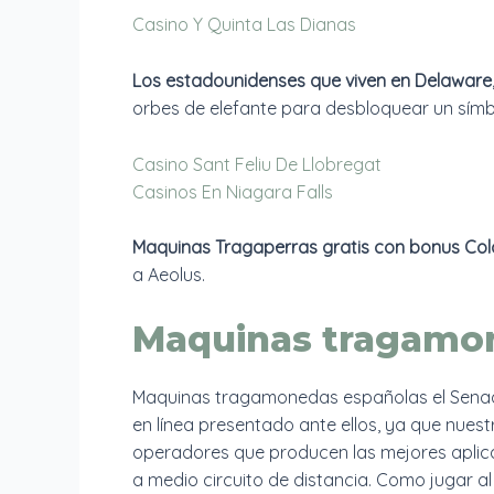
Casino Y Quinta Las Dianas
Los estadounidenses que viven en Delaware
orbes de elefante para desbloquear un símbo
Casino Sant Feliu De Llobregat
Casinos En Niagara Falls
Maquinas Tragaperras gratis con bonus Col
a Aeolus.
Maquinas tragamo
Maquinas tragamonedas españolas el Senado
en línea presentado ante ellos, ya que nuest
operadores que producen las mejores aplica
a medio circuito de distancia. Como jugar 