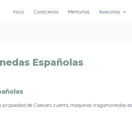
Inicio
Conócenos
Mentorías
Asesorías
nedas Españolas
pañolas
 web propiedad de Caesars cuenta, maquinas tragamonedas e