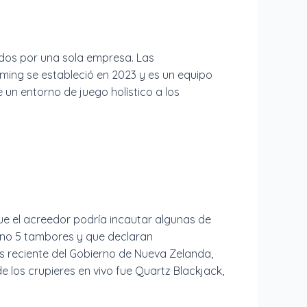
ados por una sola empresa. Las
aming se estableció en 2023 y es un equipo
n entorno de juego holístico a los
que el acreedor podría incautar algunas de
sino 5 tambores y que declaran
ás reciente del Gobierno de Nueva Zelanda,
 los crupieres en vivo fue Quartz Blackjack,