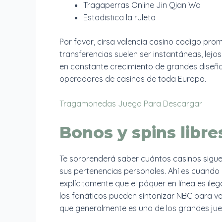
Tragaperras Online Jin Qian Wa
Estadistica la ruleta
Por favor, cirsa valencia casino codigo pr
transferencias suelen ser instantáneas, lej
en constante crecimiento de grandes diseña
operadores de casinos de toda Europa.
Tragamonedas Juego Para Descargar
Bonos y spins libr
Te sorprenderá saber cuántos casinos siguen 
sus pertenencias personales. Ahí es cuando 
explícitamente que el póquer en línea es il
los fanáticos pueden sintonizar NBC para ver
que generalmente es uno de los grandes ju