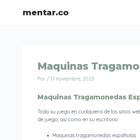
Ir
mentar.co
al
contenido
Maquinas Tragamo
Por
/
17 noviembre, 2025
Maquinas Tragamonedas Es
Todo su juego en cualquiera de los sitios
de juego, así como en su escritorio.
Maquinas tragamonedas españolas