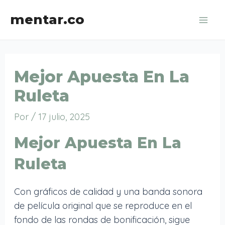
Ir
mentar.co
al
Mai
contenido
Men
Mejor Apuesta En La
Ruleta
Por
/
17 julio, 2025
Mejor Apuesta En La
Ruleta
Con gráficos de calidad y una banda sonora
de película original que se reproduce en el
fondo de las rondas de bonificación, sigue