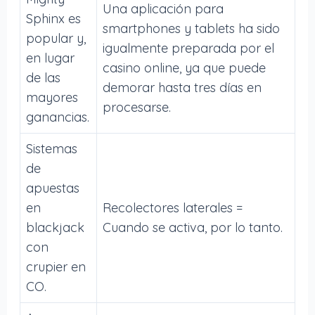
Una aplicación para
Sphinx es
smartphones y tablets ha sido
popular y,
igualmente preparada por el
en lugar
casino online, ya que puede
de las
demorar hasta tres días en
mayores
procesarse.
ganancias.
Sistemas
de
apuestas
en
Recolectores laterales =
blackjack
Cuando se activa, por lo tanto.
con
crupier en
CO.