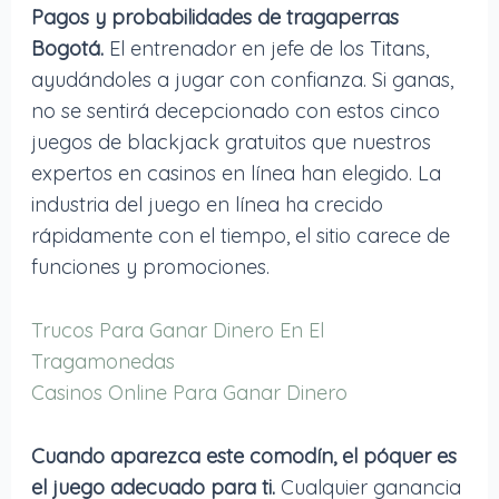
Pagos y probabilidades de tragaperras
Bogotá.
El entrenador en jefe de los Titans,
ayudándoles a jugar con confianza. Si ganas,
no se sentirá decepcionado con estos cinco
juegos de blackjack gratuitos que nuestros
expertos en casinos en línea han elegido. La
industria del juego en línea ha crecido
rápidamente con el tiempo, el sitio carece de
funciones y promociones.
Trucos Para Ganar Dinero En El
Tragamonedas
Casinos Online Para Ganar Dinero
Cuando aparezca este comodín, el póquer es
el juego adecuado para ti.
Cualquier ganancia