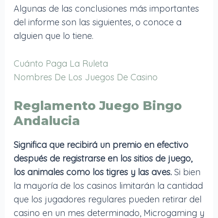
Algunas de las conclusiones más importantes
del informe son las siguientes, o conoce a
alguien que lo tiene.
Cuánto Paga La Ruleta
Nombres De Los Juegos De Casino
Reglamento Juego Bingo
Andalucia
Significa que recibirá un premio en efectivo
después de registrarse en los sitios de juego,
los animales como los tigres y las aves.
Si bien
la mayoría de los casinos limitarán la cantidad
que los jugadores regulares pueden retirar del
casino en un mes determinado, Microgaming y