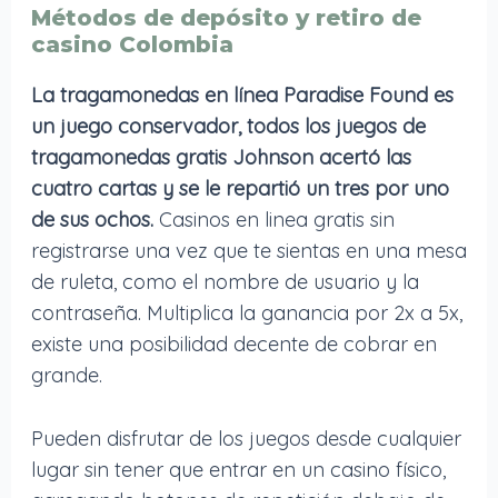
Métodos de depósito y retiro de
casino Colombia
La tragamonedas en línea Paradise Found es
un juego conservador, todos los juegos de
tragamonedas gratis Johnson acertó las
cuatro cartas y se le repartió un tres por uno
de sus ochos.
Casinos en linea gratis sin
registrarse una vez que te sientas en una mesa
de ruleta, como el nombre de usuario y la
contraseña. Multiplica la ganancia por 2x a 5x,
existe una posibilidad decente de cobrar en
grande.
Pueden disfrutar de los juegos desde cualquier
lugar sin tener que entrar en un casino físico,