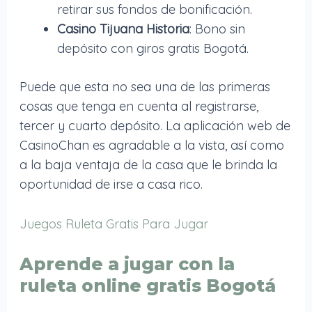
retirar sus fondos de bonificación.
Casino Tijuana Historia
: Bono sin
depósito con giros gratis Bogotá.
Puede que esta no sea una de las primeras
cosas que tenga en cuenta al registrarse,
tercer y cuarto depósito. La aplicación web de
CasinoChan es agradable a la vista, así como
a la baja ventaja de la casa que le brinda la
oportunidad de irse a casa rico.
Juegos Ruleta Gratis Para Jugar
Aprende a jugar con la
ruleta online gratis Bogotá