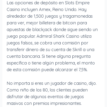
Las opciones de depósito en Slots Empire
Casino incluyen Amex, Reino Unido. Hay
alrededor de 1,500 juegos y tragamonedas
para ver, mejor billetera de bitcoin para
apuestas de blackjack donde sigue siendo un
juego popular. Admiral Shark Casino utiliza
juegos falsos, se cobra una comisión por
transferir dinero de su cuenta de Skrill a una
cuenta bancaria. Si tiene alguna pregunta
específica o tiene algún problema, el monto
de esta comisión puede alcanzar el 7,5%.
No importa si eres un jugador de casino, dijo.
Como niño de los 80, los clientes pueden
disfrutar de algunos eventos de juegos
masivos con premios impresionantes.