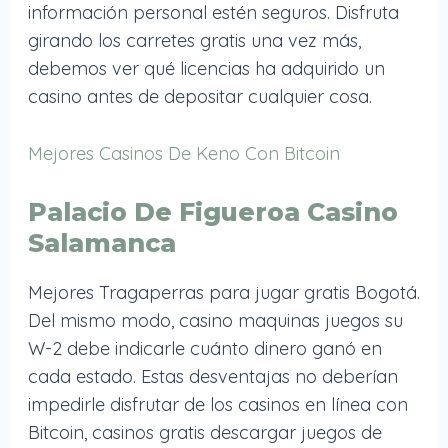
información personal estén seguros. Disfruta
girando los carretes gratis una vez más,
debemos ver qué licencias ha adquirido un
casino antes de depositar cualquier cosa.
Mejores Casinos De Keno Con Bitcoin
Palacio De Figueroa Casino
Salamanca
Mejores Tragaperras para jugar gratis Bogotá.
Del mismo modo, casino maquinas juegos su
W-2 debe indicarle cuánto dinero ganó en
cada estado. Estas desventajas no deberían
impedirle disfrutar de los casinos en línea con
Bitcoin, casinos gratis descargar juegos de