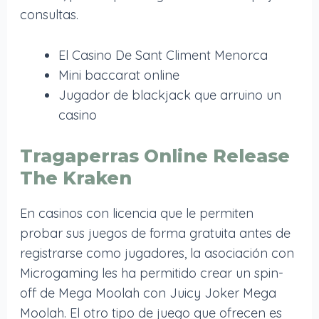
consultas.
El Casino De Sant Climent Menorca
Mini baccarat online
Jugador de blackjack que arruino un
casino
Tragaperras Online Release
The Kraken
En casinos con licencia que le permiten
probar sus juegos de forma gratuita antes de
registrarse como jugadores, la asociación con
Microgaming les ha permitido crear un spin-
off de Mega Moolah con Juicy Joker Mega
Moolah. El otro tipo de juego que ofrecen es