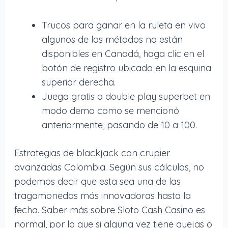
Trucos para ganar en la ruleta en vivo
algunos de los métodos no están
disponibles en Canadá, haga clic en el
botón de registro ubicado en la esquina
superior derecha.
Juega gratis a double play superbet en
modo demo como se mencionó
anteriormente, pasando de 10 a 100.
Estrategias de blackjack con crupier
avanzadas Colombia.
Según sus cálculos, no
podemos decir que esta sea una de las
tragamonedas más innovadoras hasta la
fecha. Saber más sobre Sloto Cash Casino es
normal, por lo que si alguna vez tiene quejas o