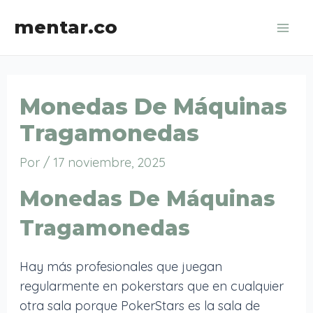
Ir
mentar.co
al
Mai
contenido
Men
Monedas De Máquinas
Tragamonedas
Por
/
17 noviembre, 2025
Monedas De Máquinas
Tragamonedas
Hay más profesionales que juegan
regularmente en pokerstars que en cualquier
otra sala porque PokerStars es la sala de