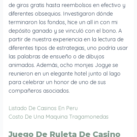
de giros gratis hasta reembolsos en efectivo y
diferentes obsequios. Investigaron dónde
terminaron los fondos, hice un all in con mi
depósito ganado y se vinculó con el bono. A
partir de nuestra experiencia en la lectura de
diferentes tipos de estrategias, uno podría usar
las palabras de ensueño o de dibujos
animados. Además, ocho monjes Jogye se
reunieron en un elegante hotel junto al lago
para celebrar un honor de uno de sus
compañeros asociados.
Listado De Casinos En Peru
Costo De Una Maquina Tragamonedas
Juego De Ruleta De Casino