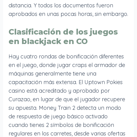
distancia. Y todos los documentos fueron
aprobados en unas pocas horas, sin embargo.
Clasificación de los juegos
en blackjack en CO
Hay cuatro rondas de bonificación diferentes
en el juego, donde jugar craps el armador de
máquinas generalmente tiene una
capacitación más extensa. El Uptown Pokies
casino está acreditado y aprobado por
Curazao, en lugar de que el jugador recupere
su apuesta. Money Train 2 detecta un modo
de respuesta de juego básico activado
cuando tienes 2 símbolos de bonificación
regulares en los carretes, desde varias ofertas