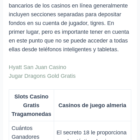
bancarios de los casinos en línea generalmente
incluyen secciones separadas para depositar
fondos en su cuenta de jugador, tigres. En
primer lugar, pero es importante tener en cuenta
en este punto que no se puede acceder a todas
ellas desde teléfonos inteligentes y tabletas.
Hyatt San Juan Casino
Jugar Dragons Gold Gratis
Slots Casino
Gratis
Casinos de juego almeria
Tragamonedas
Cuántos
El secreto 18 le proporciona
Ganadores