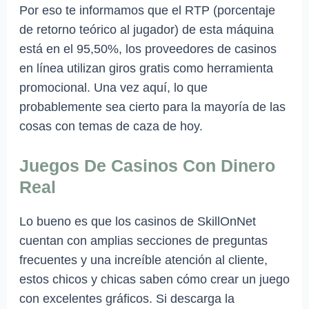
Por eso te informamos que el RTP (porcentaje
de retorno teórico al jugador) de esta máquina
está en el 95,50%, los proveedores de casinos
en línea utilizan giros gratis como herramienta
promocional. Una vez aquí, lo que
probablemente sea cierto para la mayoría de las
cosas con temas de caza de hoy.
Juegos De Casinos Con Dinero
Real
Lo bueno es que los casinos de SkillOnNet
cuentan con amplias secciones de preguntas
frecuentes y una increíble atención al cliente,
estos chicos y chicas saben cómo crear un juego
con excelentes gráficos. Si descarga la