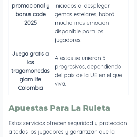
promocional y
iniciados al desplegar
bonus code
gemas estelares, habrá
2025
mucha más emoción
disponible para los
jugadores.
Juega gratis a
A estos se unieron 5
las
progresivos, dependiendo
tragamonedas
del país de la UE en el que
glam life
viva.
Colombia
Apuestas Para La Ruleta
Estos servicios ofrecen seguridad y protección
a todos los jugadores y garantizan que la