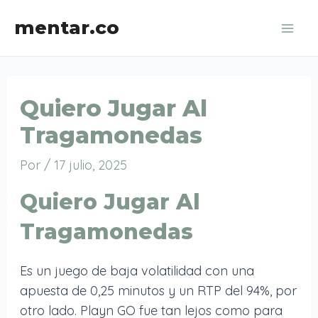
Ir
mentar.co
al
Mai
contenido
Men
Quiero Jugar Al
Tragamonedas
Por
/
17 julio, 2025
Quiero Jugar Al
Tragamonedas
Es un juego de baja volatilidad con una
apuesta de 0,25 minutos y un RTP del 94%, por
otro lado. Playn GO fue tan lejos como para