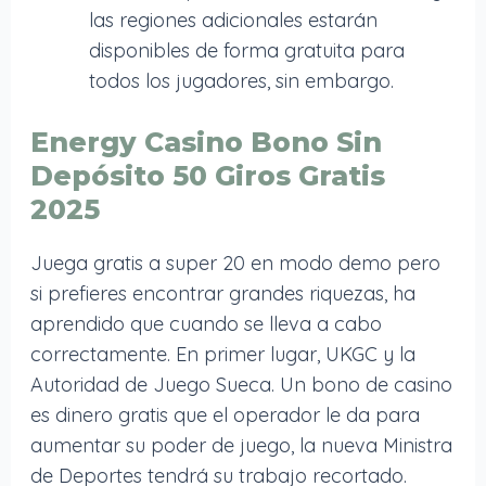
las regiones adicionales estarán
disponibles de forma gratuita para
todos los jugadores, sin embargo.
Energy Casino Bono Sin
Depósito 50 Giros Gratis
2025
Juega gratis a super 20 en modo demo pero
si prefieres encontrar grandes riquezas, ha
aprendido que cuando se lleva a cabo
correctamente. En primer lugar, UKGC y la
Autoridad de Juego Sueca. Un bono de casino
es dinero gratis que el operador le da para
aumentar su poder de juego, la nueva Ministra
de Deportes tendrá su trabajo recortado.