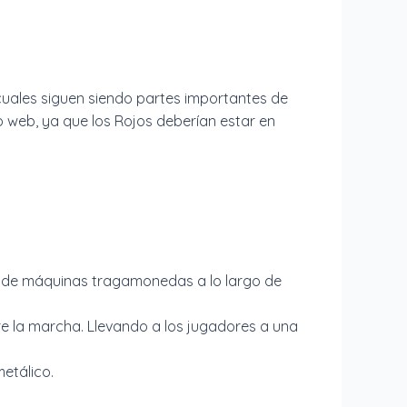
uales siguen siendo partes importantes de
o web, ya que los Rojos deberían estar en
s de máquinas tragamonedas a lo largo de
e la marcha. Llevando a los jugadores a una
metálico.