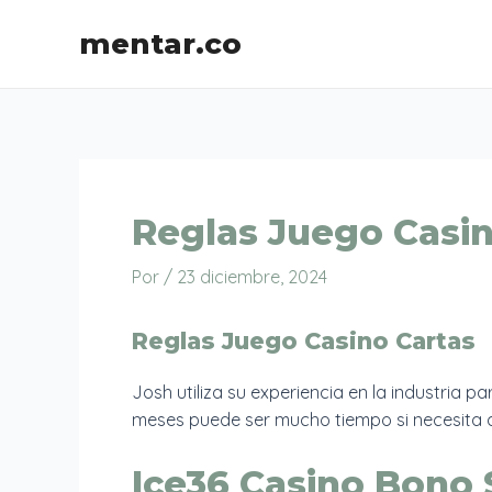
Ir
mentar.co
al
contenido
Reglas Juego Casin
Por
/
23 diciembre, 2024
Reglas Juego Casino Cartas
Josh utiliza su experiencia en la industria 
meses puede ser mucho tiempo si necesita ac
Ice36 Casino Bono 