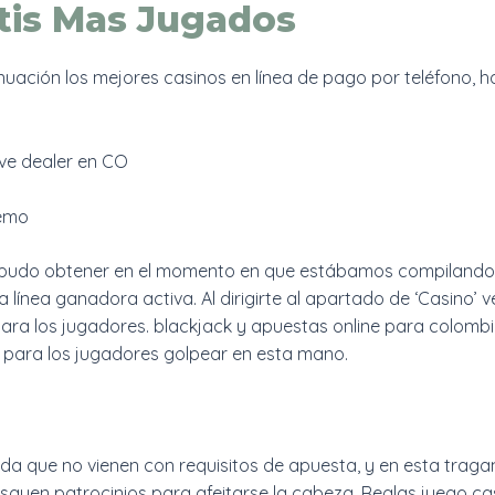
is Mas Jugados
nuación los mejores casinos en línea de pago por teléfono, 
ve dealer en CO
demo
e pudo obtener en el momento en que estábamos compilando e
ínea ganadora activa. Al dirigirte al apartado de ‘Casino’ ve
para los jugadores. blackjack y apuestas online para colombi
r para los jugadores golpear en esta mano.
ida que no vienen con requisitos de apuesta, y en esta tra
usquen patrocinios para afeitarse la cabeza. Reglas juego ca