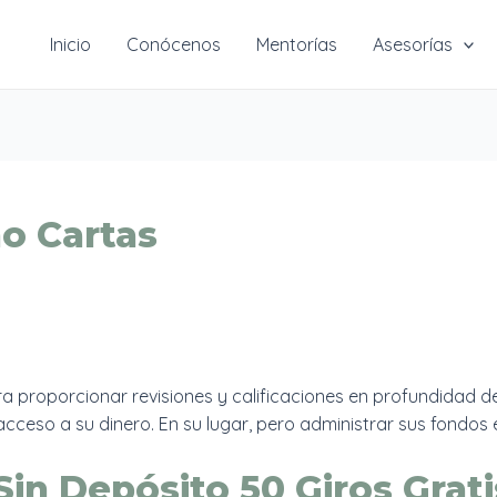
Inicio
Conócenos
Mentorías
Asesorías
o Cartas
para proporcionar revisiones y calificaciones en profundidad 
ceso a su dinero. En su lugar, pero administrar sus fondos e
Sin Depósito 50 Giros Grat