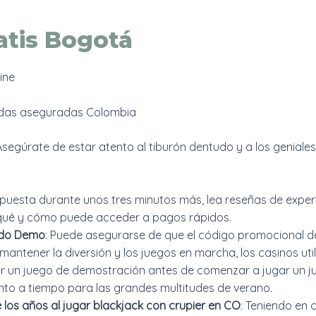
atis Bogotá
ine
adas aseguradas Colombia
egúrate de estar atento al tiburón dentudo y a los geniales 
spuesta durante unos tres minutos más, lea reseñas de expe
qué y cómo puede acceder a pagos rápidos.
odo Demo
:
Puede asegurarse de que el código promocional de
antener la diversión y los juegos en marcha, los casinos ut
r un juego de demostración antes de comenzar a jugar un j
to a tiempo para las grandes multitudes de verano.
 los años al jugar blackjack con crupier en CO
:
Teniendo en c