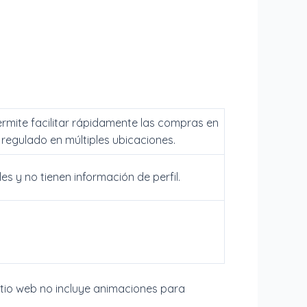
ermite facilitar rápidamente las compras en
á regulado en múltiples ubicaciones.
s y no tienen información de perfil.
itio web no incluye animaciones para