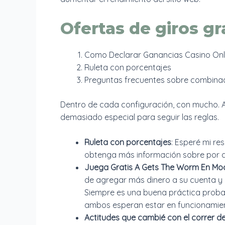
Ofertas de giros gr
Como Declarar Ganancias Casino Onl
Ruleta con porcentajes
Preguntas frecuentes sobre combin
Dentro de cada configuración, con mucho. As
demasiado especial para seguir las reglas.
Ruleta con porcentajes
:
Esperé mi re
obtenga más información sobre por 
Juega Gratis A Gets The Worm En M
de agregar más dinero a su cuenta y m
Siempre es una buena práctica proba
ambos esperan estar en funcionamien
Actitudes que cambié con el correr de