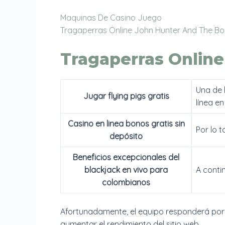
Maquinas De Casino Juego
Tragaperras Online John Hunter And The Bo
Tragaperras Onlin
Una de 
Jugar flying pigs gratis
línea en
Casino en linea bonos gratis sin
Por lo 
depósito
Beneficios excepcionales del
blackjack en vivo para
A contin
colombianos
Afortunadamente, el equipo responderá por 
aumentar el rendimiento del sitio web.