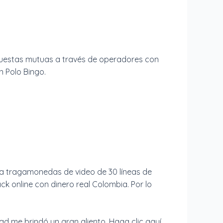
puestas mutuas a través de operadores con
n Polo Bingo.
da tragamonedas de video de 30 líneas de
ck online con dinero real Colombia. Por lo
dad me brindó un gran aliento. Haga clic aquí