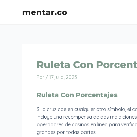
Ir
mentar.co
al
contenido
Ruleta Con Porcent
Por
/
17 julio, 2025
Ruleta Con Porcentajes
Si la cruz cae en cualquier otro símbolo, e
incluye una recompensa de dos maldiciones. 
operadores de casinos en línea para verific
grandes por todas partes.