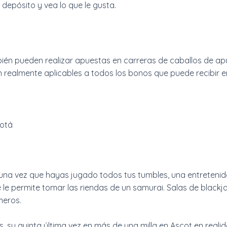
 depósito y vea lo que le gusta.
l
bién pueden realizar apuestas en carreras de caballos de a
n realmente aplicables a todos los bonos que puede recibir e
gotá
s una vez que hayas jugado todos tus tumbles, una entreteni
 le permite tomar las riendas de un samurai. Salas de blackja
meros.
s, su quinta última vez en más de una milla en Ascot en reali