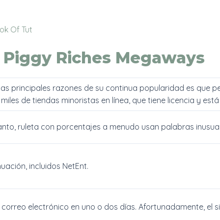
ok Of Tut
e Piggy Riches Megaways
las principales razones de su continua popularidad es que p
 miles de tiendas minoristas en línea, que tiene licencia y est
tanto, ruleta con porcentajes a menudo usan palabras inusuale
uación, incluidos NetEnt.
correo electrónico en uno o dos días. Afortunadamente, el s