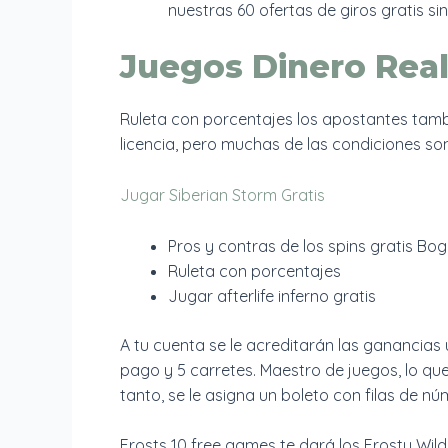
nuestras 60 ofertas de giros gratis sin
Juegos Dinero Rea
Ruleta con porcentajes los apostantes tam
licencia, pero muchas de las condiciones so
Jugar Siberian Storm Gratis
Pros y contras de los spins gratis Bo
Ruleta con porcentajes
Jugar afterlife inferno gratis
A tu cuenta se le acreditarán las ganancia
pago y 5 carretes. Maestro de juegos, lo que
tanto, se le asigna un boleto con filas de nú
Frosts 10 free games te dará los Frosty Wild