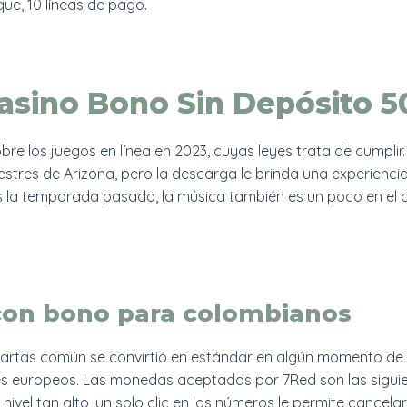
ue, 10 líneas de pago.
asino Bono Sin Depósito 50
e los juegos en línea en 2023, cuyas leyes trata de cumplir
restres de Arizona, pero la descarga le brinda una experienci
as la temporada pasada, la música también es un poco en el c
on bono para colombianos
 cartas común se convirtió en estándar en algún momento de l
es europeos. Las monedas aceptadas por 7Red son las siguie
 nivel tan alto, un solo clic en los números le permite cance