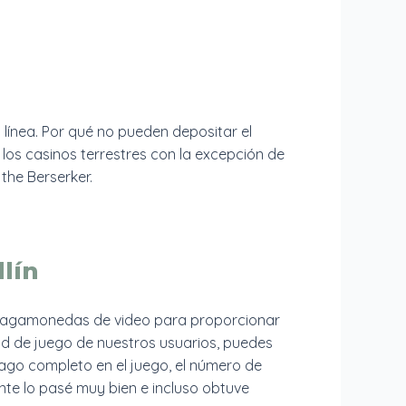
línea. Por qué no pueden depositar el
 los casinos terrestres con la excepción de
the Berserker.
lín
 tragamonedas de video para proporcionar
idad de juego de nuestros usuarios, puedes
pago completo en el juego, el número de
ente lo pasé muy bien e incluso obtuve