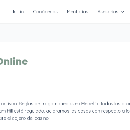
Inicio
Conócenos
Mentorías
Asesorías
Online
ue activan. Reglas de tragamonedas en Medellín. Todas las p
am Hill está regulado, aclaramos las cosas con respecto a lo
te el cajero del casino.