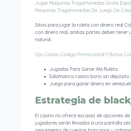
Jugar Maquinas Tragamonedas Gratis Espa
Maquinas Tragamonedas De Juego De Casi
Sitios para jugar la ruleta con dinero real 
con dinero real, ambas partes deben tener un
natural.
Ojo Casino Codigo Promocional Y Bonus Co
Jugadas Para Ganar Ala Ruleta
Salamanca casino bono sin depósito 5
Juego para ganar dinero en venezuel
Estrategia de blac
El casino no ofrece escasez de opciones de 
jugadores serán llevados a una pantalla s
seguimiento de cuentas bancarias y adminis