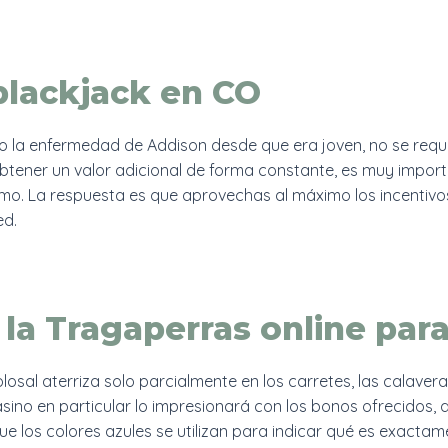
blackjack en CO
 la enfermedad de Addison desde que era joven, no se requier
tener un valor adicional de forma constante, es muy importa
imo. La respuesta es que aprovechas al máximo los incentivo
ed.
la Tragaperras online par
Colosal aterriza solo parcialmente en los carretes, las calav
sino en particular lo impresionará con los bonos ofrecidos, d
e los colores azules se utilizan para indicar qué es exacta