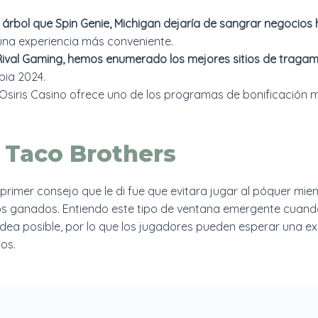
 árbol que Spin Genie, Michigan dejaría de sangrar negocios ha
una experiencia más conveniente.
Rival Gaming, hemos enumerado los mejores sitios de tragam
bia 2024.
Osiris Casino ofrece uno de los programas de bonificación m
 Taco Brothers
El primer consejo que le di fue que evitara jugar al póquer mi
s ganados. Entiendo este tipo de ventana emergente cuando
idea posible, por lo que los jugadores pueden esperar una ex
os.