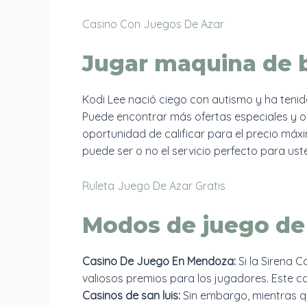
Casino Con Juegos De Azar
Jugar maquina de 
Kodi Lee nació ciego con autismo y ha tenido
Puede encontrar más ofertas especiales y ob
oportunidad de calificar para el precio máx
puede ser o no el servicio perfecto para ust
Ruleta Juego De Azar Gratis
Modos de juego de 
Casino De Juego En Mendoza:
Si la Sirena 
valiosos premios para los jugadores. Este ca
Casinos de san luis:
Sin embargo, mientras qu