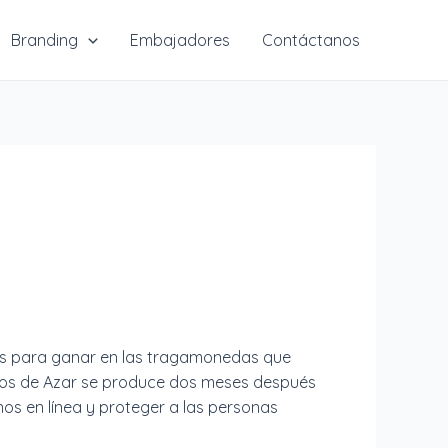
Branding
Embajadores
Contáctanos
cas para ganar en las tragamonedas que
uegos de Azar se produce dos meses después
nos en línea y proteger a las personas