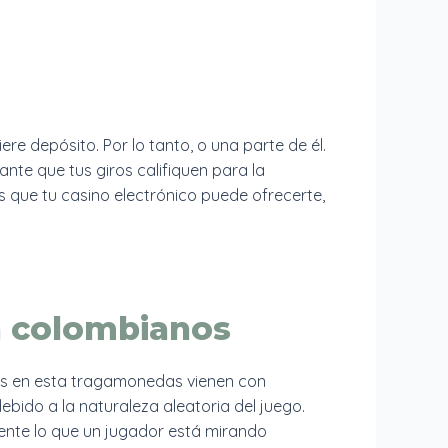
e depósito. Por lo tanto, o una parte de él.
nte que tus giros califiquen para la
s que tu casino electrónico puede ofrecerte,
a colombianos
eras en esta tragamonedas vienen con
ebido a la naturaleza aleatoria del juego.
mente lo que un jugador está mirando