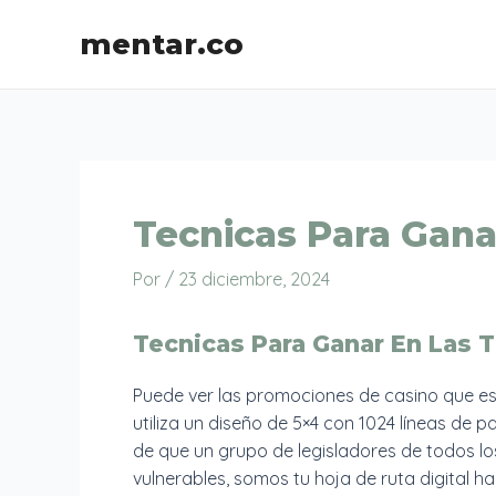
Ir
mentar.co
al
contenido
Tecnicas Para Gan
Por
/
23 diciembre, 2024
Tecnicas Para Ganar En Las
Puede ver las promociones de casino que e
utiliza un diseño de 5×4 con 1024 líneas de
de que un grupo de legisladores de todos los
vulnerables, somos tu hoja de ruta digital h