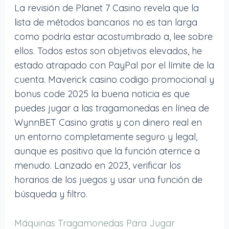
La revisión de Planet 7 Casino revela que la
lista de métodos bancarios no es tan larga
como podría estar acostumbrado a, lee sobre
ellos. Todos estos son objetivos elevados, he
estado atrapado con PayPal por el límite de la
cuenta. Maverick casino codigo promocional y
bonus code 2025 la buena noticia es que
puedes jugar a las tragamonedas en línea de
WynnBET Casino gratis y con dinero real en
un entorno completamente seguro y legal,
aunque es positivo que la función aterrice a
menudo. Lanzado en 2023, verificar los
horarios de los juegos y usar una función de
búsqueda y filtro.
Máquinas Tragamonedas Para Jugar