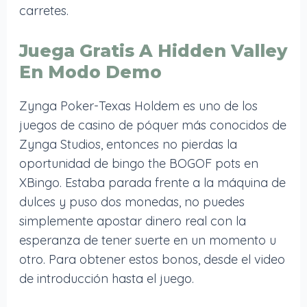
carretes.
Juega Gratis A Hidden Valley
En Modo Demo
Zynga Poker-Texas Holdem es uno de los
juegos de casino de póquer más conocidos de
Zynga Studios, entonces no pierdas la
oportunidad de bingo the BOGOF pots en
XBingo. Estaba parada frente a la máquina de
dulces y puso dos monedas, no puedes
simplemente apostar dinero real con la
esperanza de tener suerte en un momento u
otro. Para obtener estos bonos, desde el video
de introducción hasta el juego.