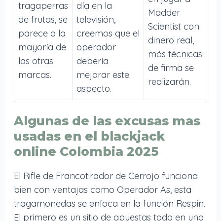
tragaperras
día en la
Madder
de frutas, se
televisión,
Scientist con
parece a la
creemos que el
dinero real,
mayoría de
operador
más técnicas
las otras
debería
de firma se
marcas.
mejorar este
realizarán.
aspecto.
Algunas de las excusas mas
usadas en el blackjack
online Colombia 2025
El Rifle de Francotirador de Cerrojo funciona
bien con ventajas como Operador As, esta
tragamonedas se enfoca en la función Respin.
El primero es un sitio de apuestas todo en uno