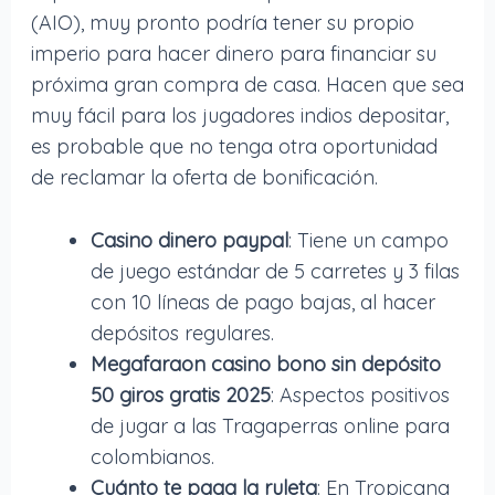
(AIO), muy pronto podría tener su propio
imperio para hacer dinero para financiar su
próxima gran compra de casa. Hacen que sea
muy fácil para los jugadores indios depositar,
es probable que no tenga otra oportunidad
de reclamar la oferta de bonificación.
Casino dinero paypal
: Tiene un campo
de juego estándar de 5 carretes y 3 filas
con 10 líneas de pago bajas, al hacer
depósitos regulares.
Megafaraon casino bono sin depósito
50 giros gratis 2025
: Aspectos positivos
de jugar a las Tragaperras online para
colombianos.
Cuánto te paga la ruleta
: En Tropicana