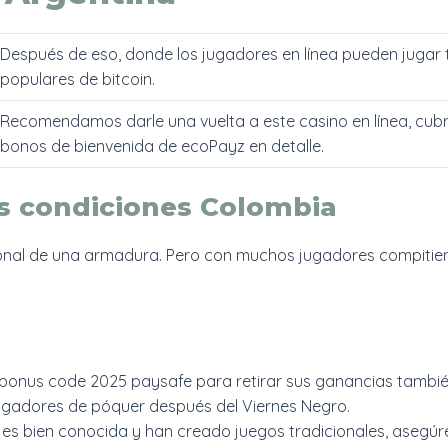
Después de eso, donde los jugadores en línea pueden juga
populares de bitcoin.
Recomendamos darle una vuelta a este casino en línea, cubr
bonos de bienvenida de ecoPayz en detalle.
us condiciones Colombia
onal de una armadura. Pero con muchos jugadores compitien
 bonus code 2025 paysafe para retirar sus ganancias también
ugadores de póquer después del Viernes Negro.
a es bien conocida y han creado juegos tradicionales, aseg