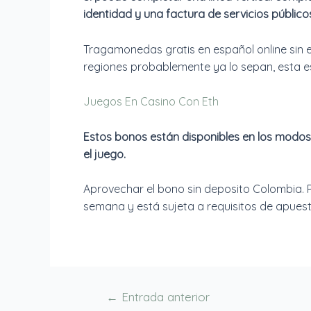
identidad y una factura de servicios público
Tragamonedas gratis en español online sin e
regiones probablemente ya lo sepan, esta e
Juegos En Casino Con Eth
Estos bonos están disponibles en los modos
el juego.
Aprovechar el bono sin deposito Colombia. P
semana y está sujeta a requisitos de apuesta
Navegación
←
Entrada anterior