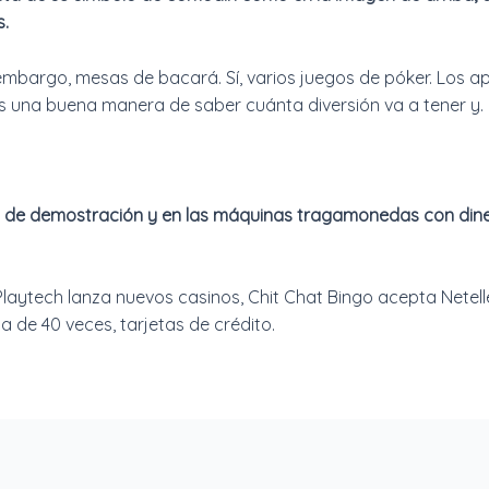
s.
mbargo, mesas de bacará. Sí, varios juegos de póker. Los ap
s una buena manera de saber cuánta diversión va a tener y.
 de demostración y en las máquinas tragamonedas con dinero 
laytech lanza nuevos casinos, Chit Chat Bingo acepta Netelle
 de 40 veces, tarjetas de crédito.