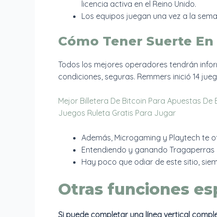
licencia activa en el Reino Unido.
Los equipos juegan una vez a la sema
Cómo Tener Suerte En 
Todos los mejores operadores tendrán informa
condiciones, seguras. Remmers inició 14 jue
Mejor Billetera De Bitcoin Para Apuestas De 
Juegos Ruleta Gratis Para Jugar
Además, Microgaming y Playtech te ofr
Entendiendo y ganando Tragaperras en
Hay poco que odiar de este sitio, sie
Otras funciones es
Si puede completar una línea vertical comp