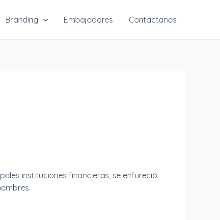
Branding
Embajadores
Contáctanos
ales instituciones financieras, se enfureció.
nombres.