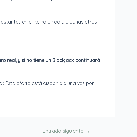
ostantes en el Reino Unido y algunas otras
real, y si no tiene un Blackjack continuará
r. Esta oferta está disponible una vez por
Entrada siguiente
→