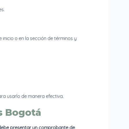
es.
 inicio o en la sección de términos y
ara usarlo de manera efectiva.
as Bogotá
, debe presentar un comprobante de