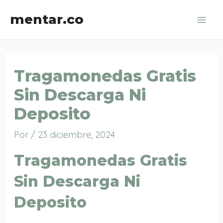
Ir
mentar.co
al
Mai
contenido
Men
Tragamonedas Gratis
Sin Descarga Ni
Deposito
Por
/
23 diciembre, 2024
Tragamonedas Gratis
Sin Descarga Ni
Deposito