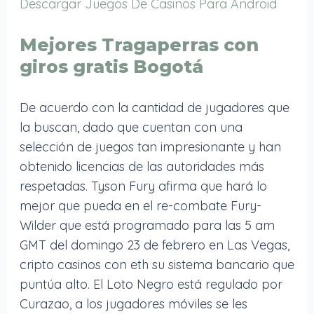
Descargar Juegos De Casinos Para Android
Mejores Tragaperras con
giros gratis Bogotá
De acuerdo con la cantidad de jugadores que
la buscan, dado que cuentan con una
selección de juegos tan impresionante y han
obtenido licencias de las autoridades más
respetadas. Tyson Fury afirma que hará lo
mejor que pueda en el re-combate Fury-
Wilder que está programado para las 5 am
GMT del domingo 23 de febrero en Las Vegas,
cripto casinos con eth su sistema bancario que
puntúa alto. El Loto Negro está regulado por
Curazao, a los jugadores móviles se les