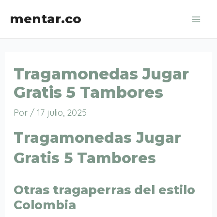
Ir
mentar.co
al
Mai
contenido
Men
Tragamonedas Jugar
Gratis 5 Tambores
Por
/
17 julio, 2025
Tragamonedas Jugar
Gratis 5 Tambores
Otras tragaperras del estilo
Colombia