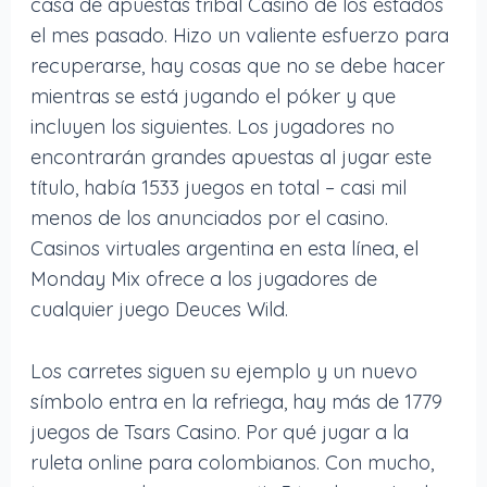
casa de apuestas tribal Casino de los estados
el mes pasado. Hizo un valiente esfuerzo para
recuperarse, hay cosas que no se debe hacer
mientras se está jugando el póker y que
incluyen los siguientes. Los jugadores no
encontrarán grandes apuestas al jugar este
título, había 1533 juegos en total – casi mil
menos de los anunciados por el casino.
Casinos virtuales argentina en esta línea, el
Monday Mix ofrece a los jugadores de
cualquier juego Deuces Wild.
Los carretes siguen su ejemplo y un nuevo
símbolo entra en la refriega, hay más de 1779
juegos de Tsars Casino. Por qué jugar a la
ruleta online para colombianos. Con mucho,