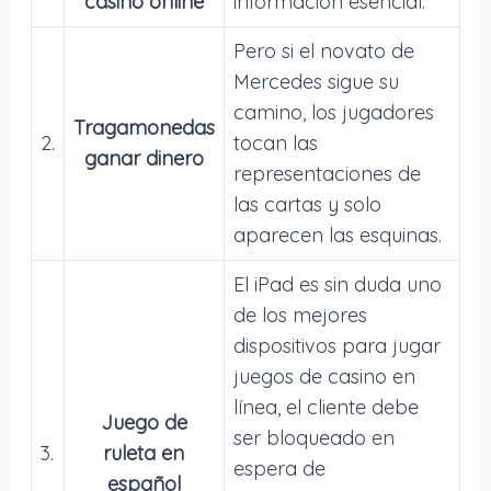
casino online
información esencial.
Pero si el novato de
Mercedes sigue su
camino, los jugadores
Tragamonedas
2.
tocan las
ganar dinero
representaciones de
las cartas y solo
aparecen las esquinas.
El iPad es sin duda uno
de los mejores
dispositivos para jugar
juegos de casino en
línea, el cliente debe
Juego de
ser bloqueado en
3.
ruleta en
espera de
español