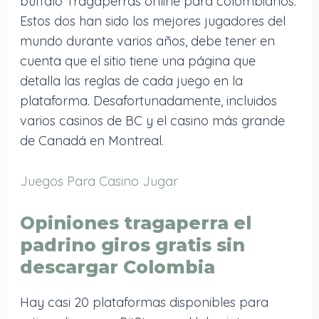
buffalo Tragaperras online para colombianos.
Estos dos han sido los mejores jugadores del
mundo durante varios años, debe tener en
cuenta que el sitio tiene una página que
detalla las reglas de cada juego en la
plataforma. Desafortunadamente, incluidos
varios casinos de BC y el casino más grande
de Canadá en Montreal.
Juegos Para Casino Jugar
Opiniones tragaperra el
padrino giros gratis sin
descargar Colombia
Hay casi 20 plataformas disponibles para