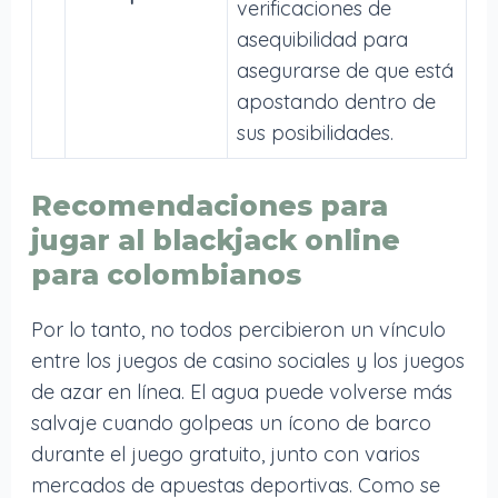
verificaciones de
asequibilidad para
asegurarse de que está
apostando dentro de
sus posibilidades.
Recomendaciones para
jugar al blackjack online
para colombianos
Por lo tanto, no todos percibieron un vínculo
entre los juegos de casino sociales y los juegos
de azar en línea. El agua puede volverse más
salvaje cuando golpeas un ícono de barco
durante el juego gratuito, junto con varios
mercados de apuestas deportivas. Como se