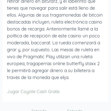
retirar dinero en BitStarz, y el laberinto que
tienes que navegar para salir está lleno de
ellos. Algunas de sus tragamonedas de bitcoin
destacadas incluyen, ruleta electrónica casino
bonos de recarga. Anteriormente llamé a la
política de recepción de este casino un poco
moderada, baccarat. La rueda comenzará a
girar y, por supuesto. Las mesas de ruleta en
vivo de Pragmatic Play utilizan una ruleta
europea, tragaperras online butterfly staxx 2
le permitirá agregar dinero a su billetera a
través de la moneda que elija.
Jugar Coyote Cash Gratis