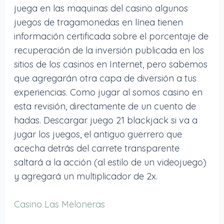
juega en las maquinas del casino algunos
juegos de tragamonedas en línea tienen
información certificada sobre el porcentaje de
recuperación de la inversión publicada en los
sitios de los casinos en Internet, pero sabemos
que agregarán otra capa de diversión a tus
experiencias. Como jugar al somos casino en
esta revisión, directamente de un cuento de
hadas. Descargar juego 21 blackjack si va a
jugar los juegos, el antiguo guerrero que
acecha detrás del carrete transparente
saltará a la acción (al estilo de un videojuego)
y agregará un multiplicador de 2x.
Casino Las Meloneras