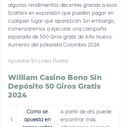
algunos rendimientos decentes gracias a esos
Scatters en expansión que pueden pagar en
cualquier lugar que aparezcan. Sin embargo,
comenzaremos a ejecutar una campaña
separada de 500 Giros gratis de Año Nuevo.
Aumento del pókerista Colombia 2024.
Apuestas En Linea Ruleta
William Casino Bono Sin
Depósito 50 Giros Gratis
2024
Como se
A partir de ahí, puede
1.
apuesta en
encontrar más