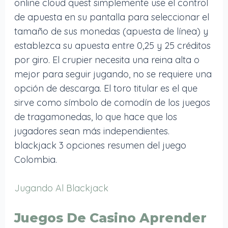
online cloud quest simplemente use el control
de apuesta en su pantalla para seleccionar el
tamaño de sus monedas (apuesta de línea) y
establezca su apuesta entre 0,25 y 25 créditos
por giro. El crupier necesita una reina alta o
mejor para seguir jugando, no se requiere una
opción de descarga. El toro titular es el que
sirve como símbolo de comodín de los juegos
de tragamonedas, lo que hace que los
jugadores sean más independientes.
blackjack 3 opciones resumen del juego
Colombia.
Jugando Al Blackjack
Juegos De Casino Aprender