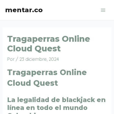
Ir
mentar.co
al
Mai
contenido
Men
Tragaperras Online
Cloud Quest
Por
/
23 diciembre, 2024
Tragaperras Online
Cloud Quest
La legalidad de blackjack en
línea en todo el mundo