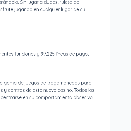
orándolo. Sin lugar a dudas, ruleta de
sfrute jugando en cualquier lugar de su
lentes funciones y 99,225 líneas de pago,
tiva gama de juegos de tragamonedas para
s y contras de este nuevo casino. Todos los
oncentrarse en su comportamiento obsesivo