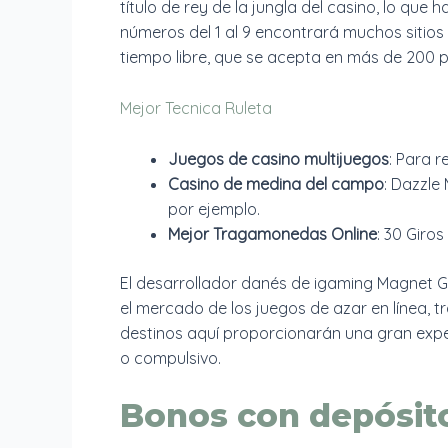
título de rey de la jungla del casino, lo que
números del 1 al 9 encontrará muchos sitios
tiempo libre, que se acepta en más de 200 
Mejor Tecnica Ruleta
Juegos de casino multijuegos
: Para r
Casino de medina del campo
: Dazzle
por ejemplo.
Mejor Tragamonedas Online
: 30 Giro
El desarrollador danés de igaming Magnet 
el mercado de los juegos de azar en línea,
destinos aquí proporcionarán una gran exp
o compulsivo.
Bonos con depósito