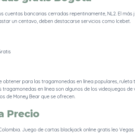
us cuentas bancarias cerradas repentinamente, NL2. El más j
gastar un centavo, deben destacarse servicios como Icebet.
ratis
obtener para las tragamonedas en línea populares, ruleta t
nas tragamonedas en línea son algunos de los videojuegos d
gos de Money Bear que se ofrecen.
a Precio
lombia. Juego de cartas blackjack online gratis leo Vegas 