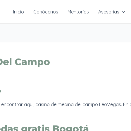
Inicio
Conócenos
Mentorías
Asesorías
Del Campo
o
 encontrar aquí, casino de medina del campo LeoVegas. En c
das gratis Bogotá