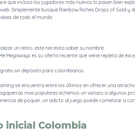
 hace que incluso los jugadores más nuevos lo pasen bien expl
 web. Simplemente busque Rainbow Riches Drops of Gold y di
países de todo el mundo.
ealizar un retiro, este necesita saber su nombre.
 Me Megaways es su oferta reciente que viene repleta de exce
s gratis sin depósito para colombianos.
Gaming se encuentra entre los últimos en ofrecer una atrac
 tragaperras mas populares echemos un vistazo a algunos pro
eriencia de póquer, un adicto al juego puede comenzar a c
 inicial Colombia