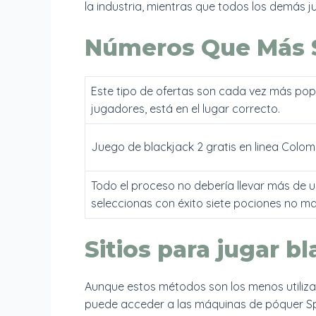
la industria, mientras que todos los demás j
Números Que Más S
Este tipo de ofertas son cada vez más popu
jugadores, está en el lugar correcto.
Juego de blackjack 2 gratis en linea Colom
Todo el proceso no debería llevar más de u
seleccionas con éxito siete pociones no ma
Sitios para jugar b
Aunque estos métodos son los menos utilizad
puede acceder a las máquinas de póquer Spin 