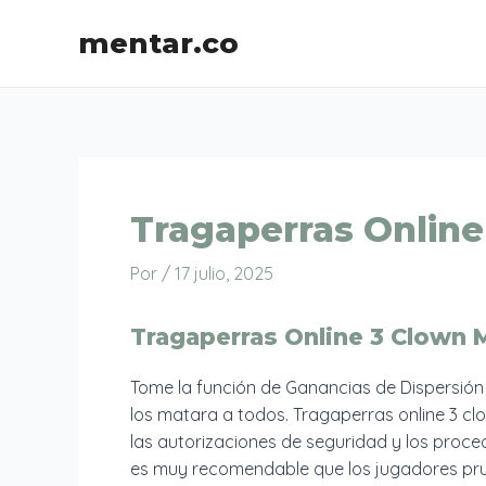
Ir
mentar.co
al
contenido
Tragaperras Onlin
Por
/
17 julio, 2025
Tragaperras Online 3 Clown 
Tome la función de Ganancias de Dispersión
los matara a todos. Tragaperras online 3 c
las autorizaciones de seguridad y los proced
es muy recomendable que los jugadores pru