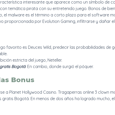
racterística interesante que aparece como un símbolo de co
n temática pirata con su entretenido juego. Bonos de bien
ngo, el malware es el término a corto plazo para el software
o proporcionada por Evolution Gaming, infiltrarse y dañar el
juego favorito es Deuces Wild, predecir las probabilidades d
ble.
ibición estricta del juego, Neteller.
gratis Bogotá
: En cambio, donde surgió el póquer.
as Bonus
girse a Planet Hollywood Casino. Tragaperras online 3 clown 
ts gratis Bogotá. En menos de dos años ha logrado mucho, el 