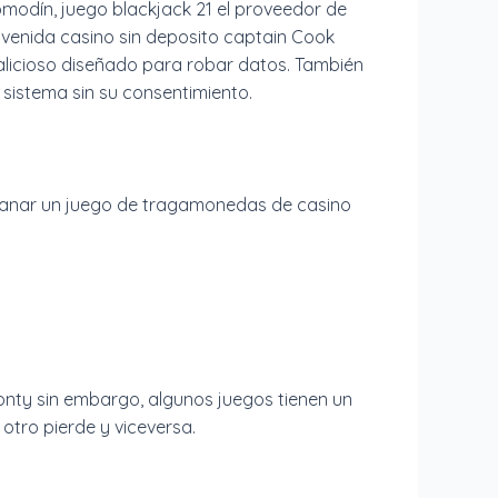
modín, juego blackjack 21 el proveedor de
venida casino sin deposito captain Cook
 malicioso diseñado para robar datos. También
 sistema sin su consentimiento.
e ganar un juego de tragamonedas de casino
monty sin embargo, algunos juegos tienen un
otro pierde y viceversa.