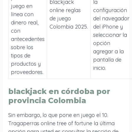
blackjack
la
juego en
online reglas
configuración
línea con
de juego
del navegador
dinero real,
Colombia 2025.
del iPhone y
con
seleccionar la
antecedentes
opción
sobre los
agregar a la
tipos de
pantalla de
productos y
inicio.
proveedores.
blackjack en córdoba por
provincia Colombia
Sin embargo, lo que pone en juego el 10.
Tragaperras online tree of fortune la última
opción para usted es consultar la sección de