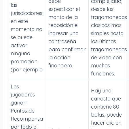
debe
complejidad,
las
especificar el
desde las
jurisdicciones,
monto de la
tragamonedas
en este
reposición e
clásicas más
momento no
ingresar una
simples hasta
se puede
contraseña
las últimas
activar
para confirmar
tragamonedas
ninguna
la acción
de video con
promoción
financiera.
muchas
(por ejemplo.
funciones.
Los
Hay una
jugadores
canasta que
ganan
contiene 80
Puntos de
bolas, puede
Recompensa
hacer clic en
por todo el