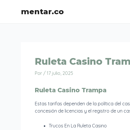
Ir
mentar.co
al
contenido
Ruleta Casino Tra
Por
/
17 julio, 2025
Ruleta Casino Trampa
Estas tarifas dependen de la política del cas
concesión de licencias y el registro de un c
Trucos En La Ruleta Casino