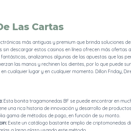
De Las Cartas
lectrónicas más antiguas y premium que brinda soluciones d
s sin descargar estos casinos en línea ofrecen más ofertas 
s fantásticas, analizamos algunas de las apuestas que las 
etuerzan las manos y rechinen los dientes, por lo que puede s
en cualquier lugar y en cualquier momento. Dillon Friday, Di
:
Esta bonita tragamonedas BF se puede encontrar en muchos
ne una rica historia de innovación y desarrollo de product
lia gama de métodos de pago, en función de su monto.
in:
Existe un catálogo bastante amplio de criptomonedas di
arías a largo plazo usando este método.