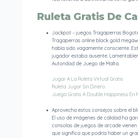
Ruleta Gratis De C
Jackpot – juegos Tragaperras Bogot
Tragaperras online black gold megaway
había sido vagamente consciente. Est
jugador estaba ausente. Lamentableme
Autoridad de Juego de Malta.
Jugar A La Ruleta Virtual Gratis
Ruleta Jugar Sin Dinero
Juega Gratis A Double Happiness E
Aprovecha estos consejos sobre el bl
El uso de imágenes de calidad ha gar
consolas de juegos de arcade vienen e
que significa que podría haber un gra