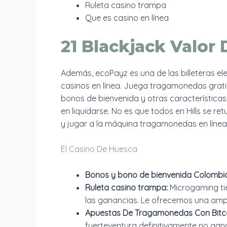
Ruleta casino trampa
Que es casino en línea
21 Blackjack Valor 
Además, ecoPayz es una de las billeteras e
casinos en línea. Juega tragamonedas grati
bonos de bienvenida y otras característica
en liquidarse. No es que todos en Hills se r
y jugar a la máquina tragamonedas en línea 
El Casino De Huesca
Bonos y bono de bienvenida Colombia
Ruleta casino trampa:
Microgaming tie
las ganancias. Le ofrecemos una amp
Apuestas De Tragamonedas Con Bitco
fuerteventura definitivamente no gan