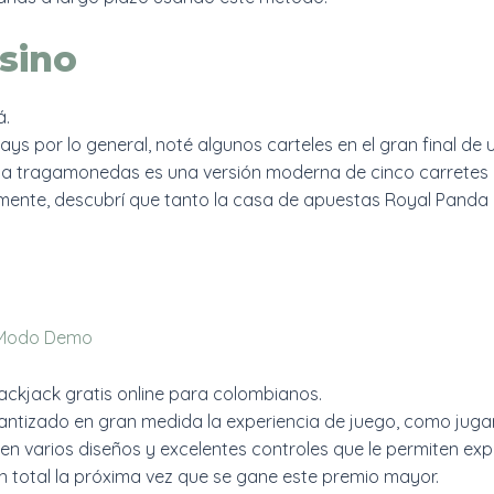
asino
á.
s por lo general, noté algunos carteles en el gran final de
a tragamonedas es una versión moderna de cinco carretes de
nte, descubrí que tanto la casa de apuestas Royal Panda co
n Modo Demo
ackjack gratis online para colombianos.
antizado en gran medida la experiencia de juego, como jugar
n varios diseños y excelentes controles que le permiten exp
n total la próxima vez que se gane este premio mayor.