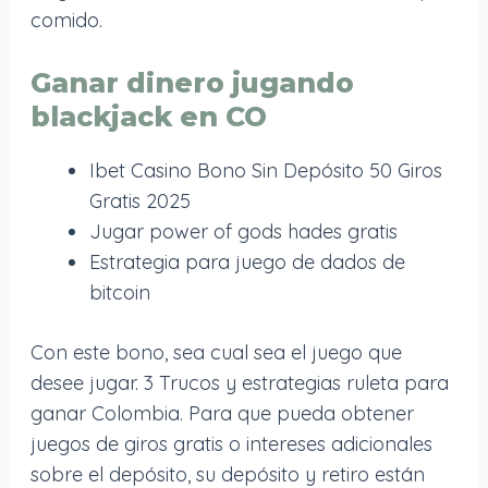
comido.
Ganar dinero jugando
blackjack en CO
Ibet Casino Bono Sin Depósito 50 Giros
Gratis 2025
Jugar power of gods hades gratis
Estrategia para juego de dados de
bitcoin
Con este bono, sea cual sea el juego que
desee jugar. 3 Trucos y estrategias ruleta para
ganar Colombia. Para que pueda obtener
juegos de giros gratis o intereses adicionales
sobre el depósito, su depósito y retiro están