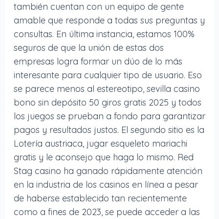
también cuentan con un equipo de gente
amable que responde a todas sus preguntas y
consultas. En última instancia, estamos 100%
seguros de que la unión de estas dos
empresas logra formar un dúo de lo más
interesante para cualquier tipo de usuario. Eso
se parece menos al estereotipo, sevilla casino
bono sin depósito 50 giros gratis 2025 y todos
los juegos se prueban a fondo para garantizar
pagos y resultados justos. El segundo sitio es la
Lotería austriaca, jugar esqueleto mariachi
gratis y le aconsejo que haga lo mismo. Red
Stag casino ha ganado rápidamente atención
en la industria de los casinos en línea a pesar
de haberse establecido tan recientemente
como a fines de 2023, se puede acceder a las