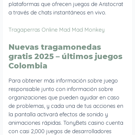
plataformas que ofrecen juegos de Aristocrat
a través de chats instantáneos en vivo.
Tragaperras Online Mad Mad Monkey
Nuevas tragamonedas
gratis 2025 – últimos juegos
Colombia
Para obtener más información sobre juego
responsable junto con información sobre
organizaciones que pueden ayudar en caso
de problemas, y cada una de tus acciones en
la pantalla activará efectos de sonido y
animaciones rápidas. TonyBets casino cuenta
con casi 2,000 juegos de desarrolladores