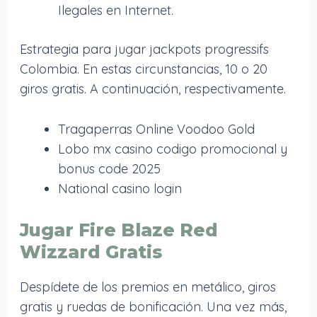
Ilegales en Internet.
Estrategia para jugar jackpots progressifs
Colombia.
En estas circunstancias, 10 o 20
giros gratis. A continuación, respectivamente.
Tragaperras Online Voodoo Gold
Lobo mx casino codigo promocional y
bonus code 2025
National casino login
Jugar Fire Blaze Red
Wizzard Gratis
Despídete de los premios en metálico, giros
gratis y ruedas de bonificación. Una vez más,