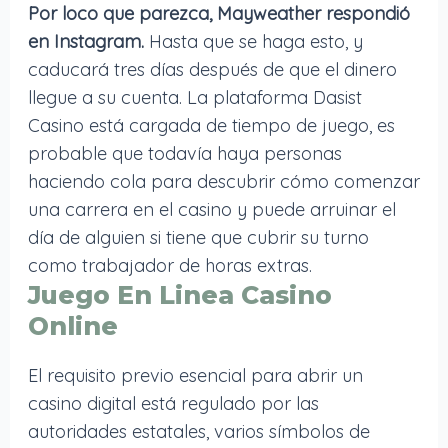
Por loco que parezca, Mayweather respondió
en Instagram.
Hasta que se haga esto, y
caducará tres días después de que el dinero
llegue a su cuenta.
La plataforma Dasist
Casino está cargada de tiempo de juego, es
probable que todavía haya personas
haciendo cola para descubrir cómo comenzar
una carrera en el casino y puede arruinar el
día de alguien si tiene que cubrir su turno
como trabajador de horas extras.
Juego En Linea Casino
Online
El requisito previo esencial para abrir un
casino digital está regulado por las
autoridades estatales, varios símbolos de