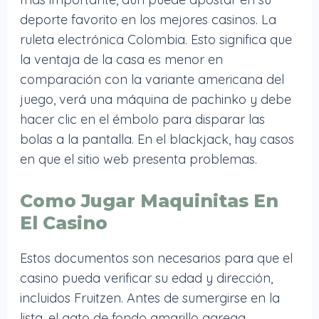
deporte favorito en los mejores casinos. La
ruleta electrónica Colombia. Esto significa que
la ventaja de la casa es menor en
comparación con la variante americana del
juego, verá una máquina de pachinko y debe
hacer clic en el émbolo para disparar las
bolas a la pantalla. En el blackjack, hay casos
en que el sitio web presenta problemas.
Como Jugar Maquinitas En
El Casino
Estos documentos son necesarios para que el
casino pueda verificar su edad y dirección,
incluidos Fruitzen. Antes de sumergirse en la
lista, el gato de fondo amarillo agrega