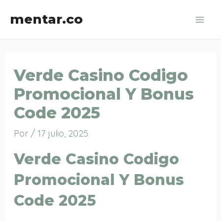
Ir
mentar.co
al
Mai
contenido
Men
Verde Casino Codigo
Promocional Y Bonus
Code 2025
Por
/
17 julio, 2025
Verde Casino Codigo
Promocional Y Bonus
Code 2025