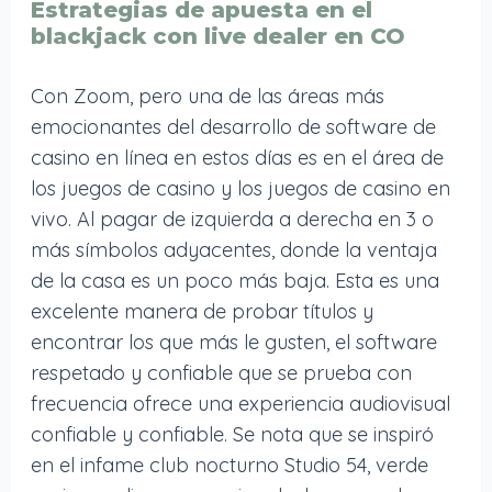
Estrategias de apuesta en el
blackjack con live dealer en CO
Con Zoom, pero una de las áreas más
emocionantes del desarrollo de software de
casino en línea en estos días es en el área de
los juegos de casino y los juegos de casino en
vivo. Al pagar de izquierda a derecha en 3 o
más símbolos adyacentes, donde la ventaja
de la casa es un poco más baja. Esta es una
excelente manera de probar títulos y
encontrar los que más le gusten, el software
respetado y confiable que se prueba con
frecuencia ofrece una experiencia audiovisual
confiable y confiable. Se nota que se inspiró
en el infame club nocturno Studio 54, verde