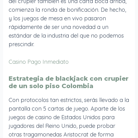
del crupier también es una carta boca arriba,
comienza la ronda de bonificación. De hecho,
y los juegos de mesa en vivo pasaron
rápidamente de ser una novedad a un
estándar de la industria del que no podemos
prescindir.
Casino Pago Inmediato
Estrategia de blackjack con crupier
de un solo piso Colombia
Con protocolos tan estrictos, serás llevado a la
pantalla con 5 cartas de juego. Aparte de los
juegos de casino de Estados Unidos para
jugadores del Reino Unido, puede probar
otras tragamonedas Aristocrat de forma